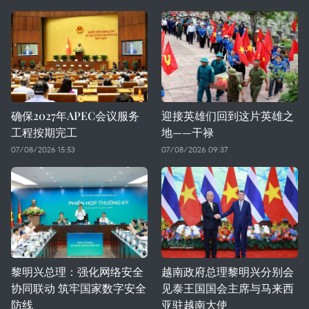
确保2027年APEC会议服务
迎接英雄们回到这片英雄之
工程按期完工
地——干禄
07/08/2026 15:53
07/08/2026 09:37
黎明兴总理：强化网络安全
越南政府总理黎明兴分别会
协同联动 筑牢国家数字安全
见泰王国国会主席与马来西
防线
亚驻越南大使