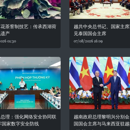
莲花茶窨制技艺：传承西湖荷
越共中央总书记、国家主席
化遗产
见泰国国会主席
026 01:30
07/08/2026 16:09
兴总理：强化网络安全协同联
越南政府总理黎明兴分别会
牢国家数字安全防线
国国会主席与马来西亚驻越