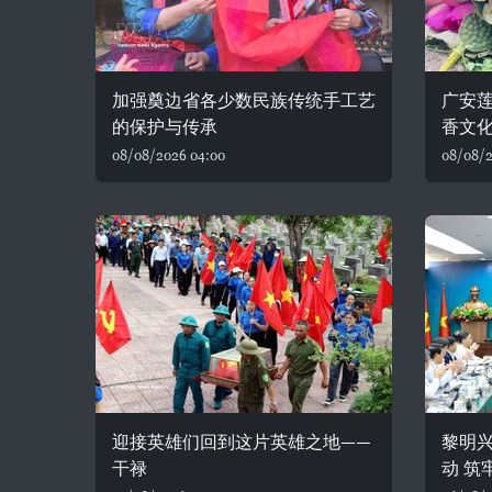
加强奠边省各少数民族传统手工艺
广安
的保护与传承
香文
08/08/2026 04:00
08/08/2
迎接英雄们回到这片英雄之地——
黎明
干禄
动 筑