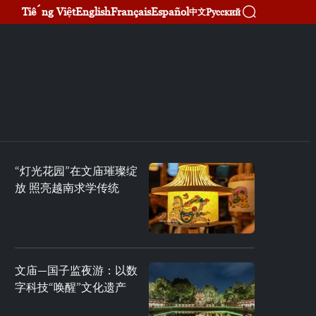
Tiếng Việt
English
Français
Español
Русский
中文
“灯光花园”在文庙璀璨绽
放 照亮越南求学传统
文庙—国子监夜游：以数
字科技“唤醒”文化遗产