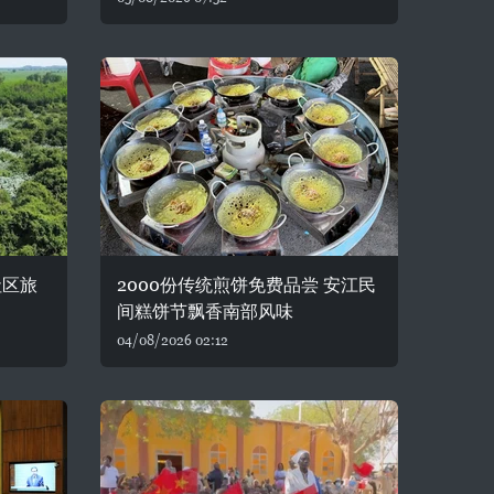
社区旅
2000份传统煎饼免费品尝 安江民
间糕饼节飘香南部风味
04/08/2026 02:12