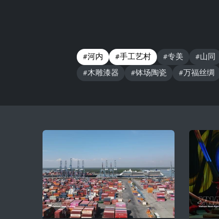
#河内
#手工艺村
#专美
#山同
#木雕漆器
#钵场陶瓷
#万福丝绸