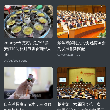
2000份传统煎饼免费品尝
聚焦破解制度瓶颈 越南国会
安江民间糕饼节飘香南部风
为发展蓄势赋能
味
03/08/2026 11:32
04/08/2026 02:12
自主掌握疫苗技术，主动做
越南第十六届国会第一次非
好疫情防控
常规会议在首都河内隆重开