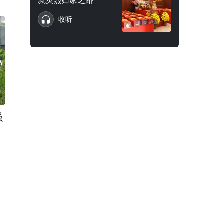
就英烈归家之路
收听
强