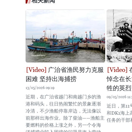
相关新闻
广治省渔民努力克服
困难 坚持出海捕捞
悼念在长
牲的英烈
13/05/2026 09:19
近期，在广治省越门和南越门乡的渔
09/05/2026 11:
港和码头，往日热闹繁忙的景象逐渐
近日，第1
冷清，不少渔船停靠岸边，无法像以
和DK1海
前那样出海作业。除了柴油——渔船主
任务的干部
要燃料的价格上涨之外，另一个令海