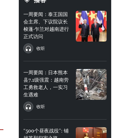
播客
一周要闻：泰王国国
会主席、下议院议长
梭蓬·乍兰对越南进行
正式访问
收听
一周要闻：日本熊本
县7.1级强震：越南劳
工勇救老人，一实习
生遇难
收听
“500个昼夜战役”: 铺