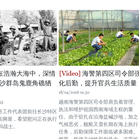
在浩瀚大海中，深情
海警第四区司令部
沙群岛鬼鹿角礁牺
化后勤，提升官兵生活质量
18/04/2026 01:30
越南海警第四区司令部肩负着管理、
53
执法和维护祖国西南海域主权的重
1号工作代表团前往长沙特区
任。由于驻扎在沿海盐碱沙地，加之
上高脚屋，看望慰问正在执行
气候恶劣，舰船又需长期在海上执行
和战士。
任务，后勤保障工作面临诸多困难。