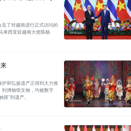
别会见了对越南进行正式访问的
马来西亚驻越南大使陈杨
未来
保护和弘扬遗产正得到大力推
）到博物馆文物，均被数字
触摸”到遗产。
作