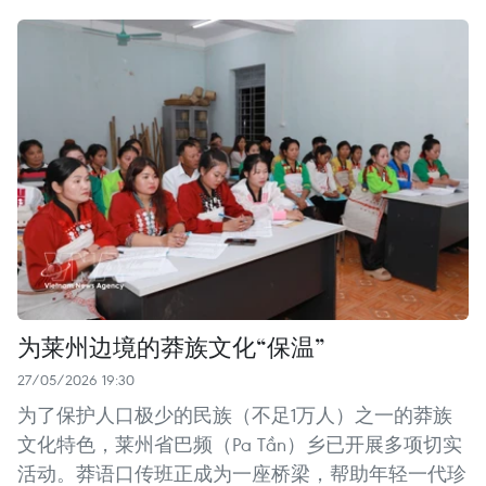
为莱州边境的莽族文化“保温”
27/05/2026 19:30
为了保护人口极少的民族（不足1万人）之一的莽族
文化特色，莱州省巴频（Pa Tần）乡已开展多项切实
活动。莽语口传班正成为一座桥梁，帮助年轻一代珍