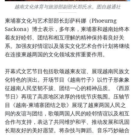
越南文化体育与旅游部副部长郑氏水。图自越通社
柬埔寨文化与艺术部部长彭萨科娜（Phoeurng
Sackona）博士表示，多年来，柬埔寨和越南始终本
着友好睦邻、团结和相互理解的精神保持着良好关
系。加强友好情谊以及落实文化艺术合作计划将继续
在连接柬越两国的文化领域发挥重要作用。
开幕式文艺节目包括歌颂越柬友谊、展现越南民族文
化特色的演出。开场节目《越南竹子》以竹子形象象
征越南人民坚韧不拔、团结一心的精神品质。《西原
节日》再现了高原地区浓厚的传统节庆氛围。压轴节
目《越南-柬埔寨团结之歌》展现了越柬两国人民之
间的友谊与团结，歌颂两国人民的睦邻情谊以及相互
合作与支持，表达了共同维护和平、推动发展和巩固
长期友好的美好愿望。将杂技与舞蹈、音乐巧妙融合