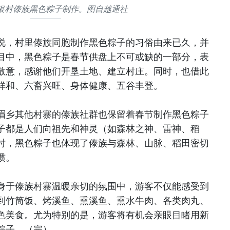
银村傣族黑色粽子制作。图自越通社
说，村里傣族同胞制作黑色粽子的习俗由来已久，并
目中，黑色粽子是春节供盘上不可或缺的一部分，表
敬意，感谢他们开垦土地、建立村庄。同时，也借此
祥和、六畜兴旺、身体健康、五谷丰登。
眉乡其他村寨的傣族社群也保留着春节制作黑色粽子
子都是人们向祖先和神灵（如森林之神、雷神、稻
时，黑色粽子也体现了傣族与森林、山脉、稻田密切
惯。
身于傣族村寨温暖亲切的氛围中，游客不仅能感受到
到竹筒饭、烤溪鱼、熏溪鱼、熏水牛肉、各类肉丸、
色美食。尤为特别的是，游客将有机会亲眼目睹用新
粽子。（完）