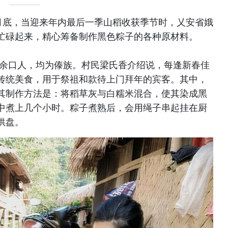
月底，当迎来年内最后一季山稻收获季节时，乂安省娥
忙碌起来，精心筹备制作黑色粽子的各种原材料。
40余口人，均为傣族。村民梁氏香介绍说，每逢新春佳
传统美食，用于祭祖和款待上门拜年的宾客。其中，
其制作方法是：将稻草灰与白糯米混合，使其染成黑
中煮上几个小时。粽子煮熟后，会用绳子串起挂在厨
供盘。