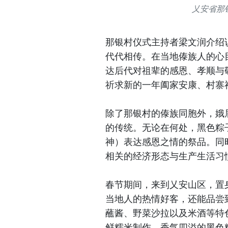
乂安省那
那银村仪式主持者梁文润介绍
代代相传。在当地傣族人的心
达后代对祖辈的感恩、孝顺与
祈求新的一年阖家安康、村寨
除了那银村的傣族同胞外，娥
的传统。无论在何处，黑色粽
神）表达感恩之情的祭品。同
相关的经济形态与生产生活习
春节期间，来到乂安山区，置
当地人的热情好客，还能品尝
蘸酱、野菜沙拉以及米酒等特
鲜糯米制作、香气四溢的黑色