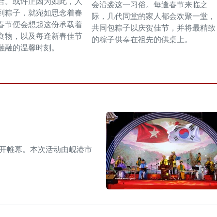
合。或许正因为如此，人
会沿袭这一习俗。每逢春节来临之
到粽子，就宛如思念着春
际，几代同堂的家人都会欢聚一堂，
春节便会想起这份承载着
共同包粽子以庆贺佳节，并将最精致
食物，以及每逢新春佳节
的粽子供奉在祖先的供桌上。
融融的温馨时刻。
拉开帷幕。本次活动由岘港市