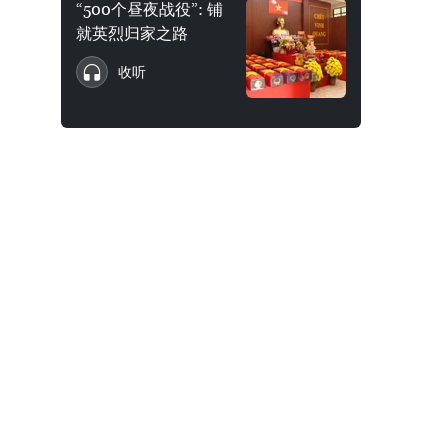
“500个昼夜战役”: 铺
就英烈归家之路
收听