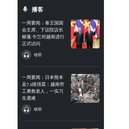
播客
一周要闻：泰王国国
会主席、下议院议长
梭蓬·乍兰对越南进行
正式访问
收听
一周要闻：日本熊本
县7.1级强震：越南劳
工勇救老人，一实习
生遇难
收听