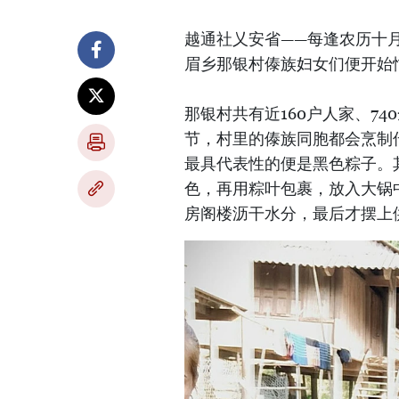
越通社乂安省——每逢农历十
眉乡那银村傣族妇女们便开始
那银村共有近160户人家、7
节，村里的傣族同胞都会烹制
最具代表性的便是黑色粽子。
色，再用粽叶包裹，放入大锅
房阁楼沥干水分，最后才摆上