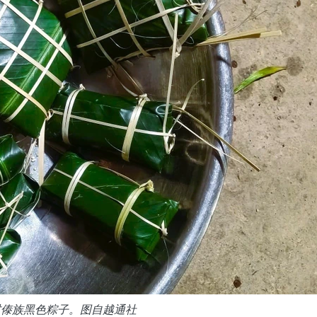
村傣族黑色粽子。图自越通社