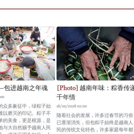
—包进越南之年魂
越南年味：粽香传
千年情
:00
的众多象征中，绿粽子始
16/02/2026 02:00
难以磨灭的印记。粽子不
随着社会的发展，许多过春节的习俗
单的美食，更是根源，是
已逐渐消失，但包粽子始终是越南人
地与大自然赐予越南人民
民的传统文化特色，许多家庭每年都