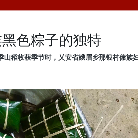
族黑色粽子的独特
季山稻收获季节时，乂安省娥眉乡那银村傣族