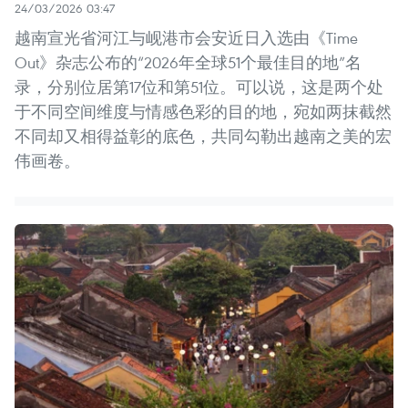
24/03/2026 03:47
越南宣光省河江与岘港市会安近日入选由《Time
Out》杂志公布的“2026年全球51个最佳目的地”名
录，分别位居第17位和第51位。可以说，这是两个处
于不同空间维度与情感色彩的目的地，宛如两抹截然
不同却又相得益彰的底色，共同勾勒出越南之美的宏
伟画卷。