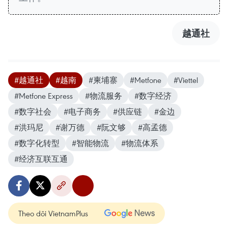
越通社
#越通社
#越南
#柬埔寨
#Metfone
#Viettel
#Metfone Express
#物流服务
#数字经济
#数字社会
#电子商务
#供应链
#金边
#洪玛尼
#谢万德
#阮文够
#高孟德
#数字化转型
#智能物流
#物流体系
#经济互联互通
Theo dõi VietnamPlus