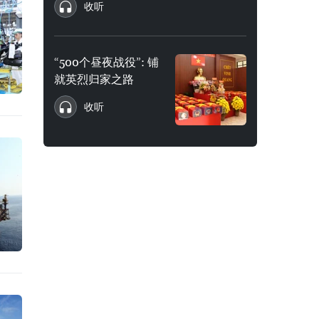
收听
“500个昼夜战役”: 铺
就英烈归家之路
收听