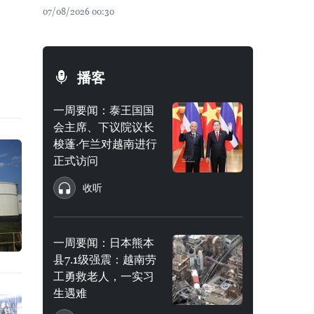
07/08/2026 00:30
播客
一周要闻：泰王国国
会主席、下议院议长
梭蓬·乍兰对越南进行
正式访问
收听
一周要闻：日本熊本
县7.1级强震：越南劳
工勇救老人，一实习
生遇难