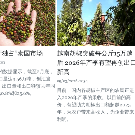
“独占”泰国市场
越南胡椒突破每公斤15万越
盾 2026年产季有望再创出
:03
新高
的数据显示，截至2月底，
量达3.56万吨，创汇逾
09/03/2026 07:34
元，出口量和出口额较去年同
目前，国内各胡椒主产区的农民正进
.8%和25.6%。
入2026年产季的采收。以目前的高
价，有望助力胡椒出口额超越2025
年，为农户带来高收入，为企业带来
利润。