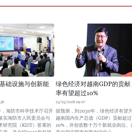
基础设施与创新能
绿色经济对越南GDP的贡献
率有望超过10%
:56
25/05/2026 09:07
下午，海防市科学技术厅召开
据预测，到2030年，绿色经济有望
落实海防市人民委员会与
越南国内生产总值（GDP）贡献超过
术研究院（KIST）签署的
10%，并创造数十万个新就业岗位。