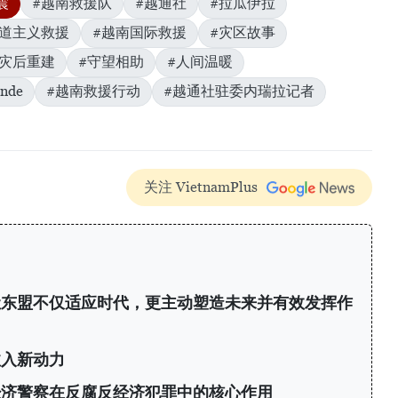
震
#越南救援队
#越通社
#拉瓜伊拉
人道主义救援
#越南国际救援
#灾区故事
#灾后重建
#守望相助
#人间温暖
ande
#越南救援行动
#越通社驻委内瑞拉记者
关注 VietnamPlus
让东盟不仅适应时代，更主动塑造未来并有效发挥作
注入新动力
经济警察在反腐反经济犯罪中的核心作用