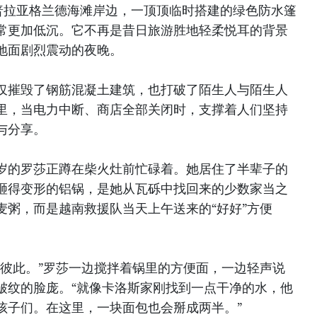
普拉亚格兰德海滩岸边，一顶顶临时搭建的绿色防水篷
常更加低沉。它不再是昔日旅游胜地轻柔悦耳的背景
地面剧烈震动的夜晚。
仅摧毁了钢筋混凝土建筑，也打破了陌生人与陌生人
里，当电力中断、商店全部关闭时，支撑着人们坚持
与分享。
岁的罗莎正蹲在柴火灶前忙碌着。她居住了半辈子的
砸得变形的铝锅，是她从瓦砾中找回来的少数家当之
麦粥，而是越南救援队当天上午送来的“好好”方便
去彼此。”罗莎一边搅拌着锅里的方便面，一边轻声说
皱纹的脸庞。“就像卡洛斯家刚找到一点干净的水，他
孩子们。在这里，一块面包也会掰成两半。”