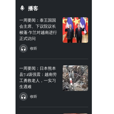
播客
一周要闻：泰王国国
会主席、下议院议长
梭蓬·乍兰对越南进行
正式访问
收听
一周要闻：日本熊本
县7.1级强震：越南劳
工勇救老人，一实习
生遇难
收听