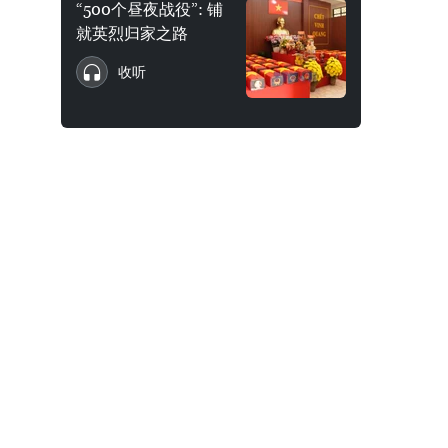
“500个昼夜战役”: 铺
就英烈归家之路
收听