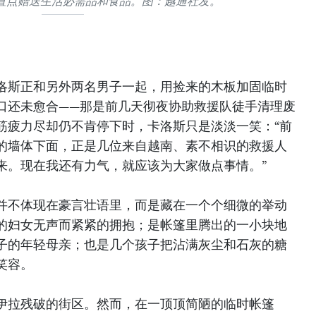
置点赠送生活必需品和食品。图：越通社发。
洛斯正和另外两名男子一起，用捡来的木板加固临时
口还未愈合——那是前几天彻夜协助救援队徒手清理废
筋疲力尽却仍不肯停下时，卡洛斯只是淡淡一笑：“前
的墙体下面，正是几位来自越南、素不相识的救援人
来。现在我还有力气，就应该为大家做点事情。”
并不体现在豪言壮语里，而是藏在一个个细微的举动
的妇女无声而紧紧的拥抱；是帐篷里腾出的一小块地
子的年轻母亲；也是几个孩子把沾满灰尘和石灰的糖
笑容。
伊拉残破的街区。然而，在一顶顶简陋的临时帐篷