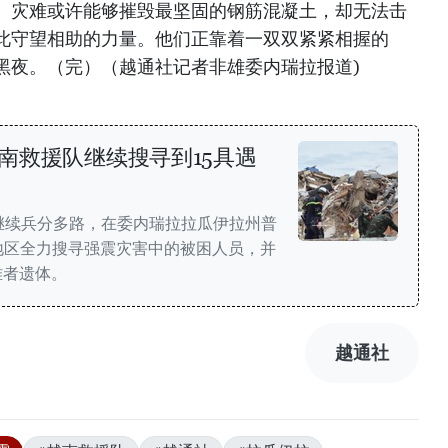
。灾难或许能够摧毁最坚固的钢筋混凝土，却无法击
此守望相助的力量。他们正靠着一双双紧紧相握的
黑夜。（完）（越通社记者非雄委内瑞拉报道)
南救援队继续搜寻到15具遇
继续兵分多路，在委内瑞拉拉瓜伊拉州普
de）地区全力搜寻强震灾害中的被困人员，并
难者遗体。
越通社