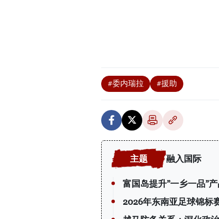
#委内瑞拉
#援助
融入国际
富国岛提升”一乡一品”
2026年东南亚足球锦