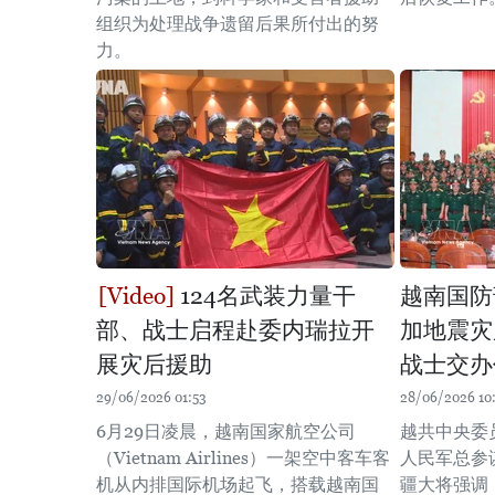
组织为处理战争遗留后果所付出的努
力。
124名武装力量干
越南国防
部、战士启程赴委内瑞拉开
加地震灾
展灾后援助
战士交办
29/06/2026 01:53
28/06/2026 10
6月29日凌晨，越南国家航空公司
越共中央委
（Vietnam Airlines）一架空中客车客
人民军总参
机从内排国际机场起飞，搭载越南国
疆大将强调