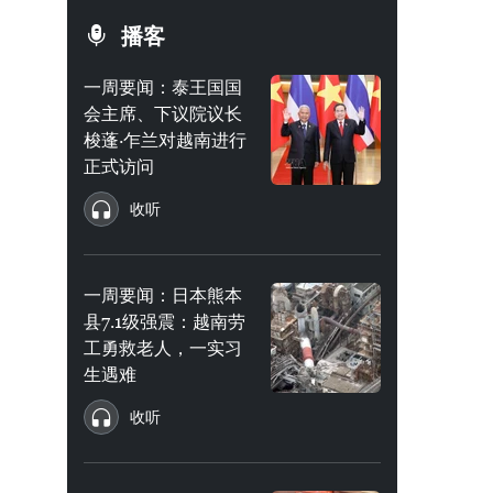
播客
一周要闻：泰王国国
会主席、下议院议长
梭蓬·乍兰对越南进行
正式访问
收听
一周要闻：日本熊本
县7.1级强震：越南劳
工勇救老人，一实习
生遇难
收听