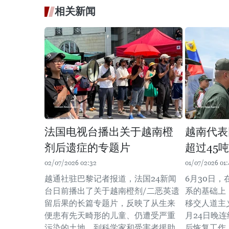
相关新闻
法国电视台播出关于越南橙
越南代表
剂后遗症的专题片
超过45
02/07/2026 02:32
01/07/2026 01:
越通社驻巴黎记者报道，法国24新闻
6月30日
台日前播出了关于越南橙剂/二恶英遗
系的基础上
留后果的长篇专题片，反映了从生来
移交人道主
便患有先天畸形的儿童、仍遭受严重
月24日晚
污染的土地，到科学家和受害者援助
后恢复工作