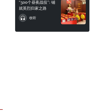
“500个昼夜战役”: 铺
就英烈归家之路
收听