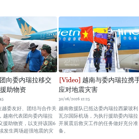
团向委内瑞拉移交
越南与委内瑞拉携
吨援助物资
应对地震灾害
45
30/06/2026 12:25
，在越委友好、团结与合作关
越南救援队已抵达委内瑞拉西蒙玻利
，越南代表团向委内瑞拉
瓦尔国际机场，为执行援助委内瑞拉
义援助物资，以支持该国6
开展震后救灾工作的任务做好充分准
连续发生两场超强地震的灾
备。
。