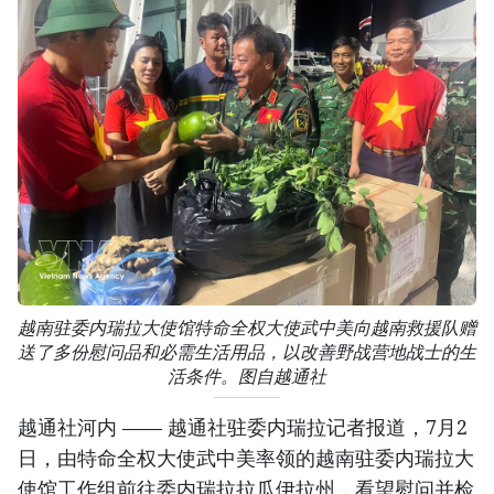
越南驻委内瑞拉大使馆特命全权大使武中美向越南救援队赠
送了多份慰问品和必需生活用品，以改善野战营地战士的生
活条件。图自越通社
越通社河内 —— 越通社驻委内瑞拉记者报道，7月2
日，由特命全权大使武中美率领的越南驻委内瑞拉大
使馆工作组前往委内瑞拉拉瓜伊拉州，看望慰问并检