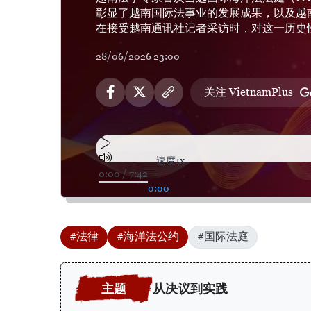
彰显了越南国际法事业的发展成果，以及越
在接受越南通讯社记者采访时，对这一历史
28/06/2026 23:00
关注 VietnamPlus
速度
1x
0:00
/
7:42
0:00
#法律
#海洋法公约
#国际法庭
从决议到实践