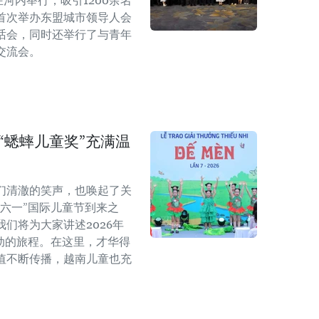
在河内举行，吸引1200余名
首次举办东盟城市领导人会
话会，同时还举行了与青年
交流会。
年“蟋蟀儿童奖”充满温
们清澈的笑声，也唤起了关
六一”国际儿童节到来之
们将为大家讲述2026年
动的旅程。在这里，才华得
值不断传播，越南儿童也充
。