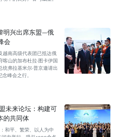
黎明兴出席东盟—俄
峰会
及越南高级代表团已抵达俄
府喀山的加布杜拉·图卡伊国
总统弗拉基米尔·普京邀请出
纪念峰会之行。
东盟未来论坛：构建可
本的共同体
来：和平、繁荣、以人为中