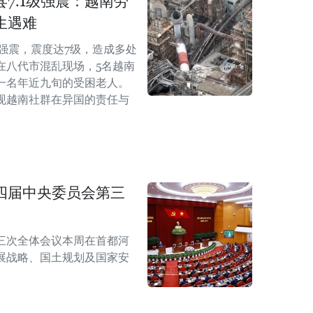
7.1级强震：越南劳
生遇难
级强震，震度达7级，造成多处
在八代市混乱现场，5名越南
一名年近九旬的受困老人。
现越南社群在异国的责任与
四届中央委员会第三
三次全体会议本周在首都河
展战略、国土规划及国家安
。