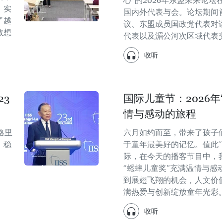
心”的2026年东盟未来论坛
、实
国内外代表与会。论坛期间
了越
议、东盟成员国政党代表对
敢想
代表以及湄公河次区域代表
收听
3
国际儿童节：2026
情与感动的旅程
格里
六月如约而至，带来了孩子
、稳
于童年最美好的记忆。值此“
际，在今天的播客节目中，我
“蟋蟀儿童奖”充满温情与感
到展翅飞翔的机会，人文价
满热爱与创新绽放童年光彩
收听