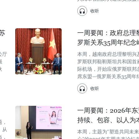
收听
苏
一周要闻：政府总理
罗斯关系35周年纪念
公厅
本周，越南政府总理黎明兴
强
罗斯联邦鞑靼斯坦共和国首
伙
际机场，开始应俄罗斯联邦
席东盟—俄罗斯关系35周年
收听
一周要闻：2026年
持续、包容、以人为
题，
。从
本周，主题为“塑造共同未
当，