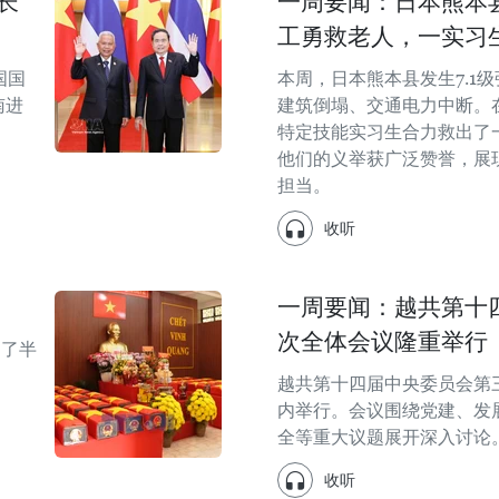
长
一周要闻：日本熊本县
工勇救老人，一实习
国国
本周，日本熊本县发生7.1
南进
建筑倒塌、交通电力中断。
特定技能实习生合力救出了
他们的义举获广泛赞誉，展
担当。
收听
一周要闻：越共第十
次全体会议隆重举行
越了半
越共第十四届中央委员会第
内举行。会议围绕党建、发
全等重大议题展开深入讨论
收听