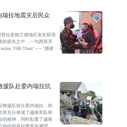
内瑞拉地震灾后民众
州普拉亚格兰德地区发生双强
表的损失之中，一句西班牙
as, Việt Nam”——“感谢
救援队赴委内瑞拉抗
安救援队前往委内瑞拉，协
此举充分体现了越南军队和
命的精神，同时彰显了越南
行动中的良好声誉与威望。