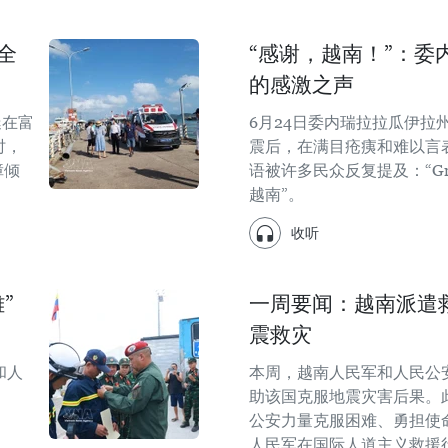
全
“感谢，越南！”：委
的感激之声
艇在富
6月24日委内瑞拉拉瓜伊拉
时，
震后，在满目疮痍和难以言
障倾
语被许多民众反复提及：“Graci
越南”。
收听
”
一周要闻：越南派遣
震救灾
和人
本周，越南人民军和人民公
助该国克服地震灾害后果。
公安力量克服困难、勇担使
人民军在国际人道主义救援