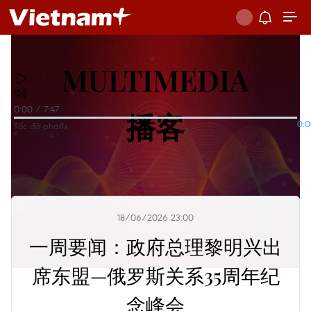
MULTIMEDIA
0:00
/
7:47
播客
0:
Tốc độ phát
1x
18/06/2026 23:00
一周要闻：政府总理黎明兴出
席东盟—俄罗斯关系35周年纪
念峰会