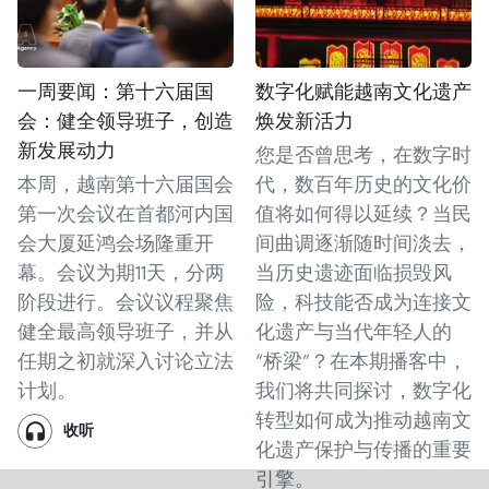
一周要闻：第十六届国
数字化赋能越南文化遗产
会：健全领导班子，创造
焕发新活力
新发展动力
您是否曾思考，在数字时
本周，越南第十六届国会
代，数百年历史的文化价
第一次会议在首都河内国
值将如何得以延续？当民
会大厦延鸿会场隆重开
间曲调逐渐随时间淡去，
幕。会议为期11天，分两
当历史遗迹面临损毁风
阶段进行。会议议程聚焦
险，科技能否成为连接文
健全最高领导班子，并从
化遗产与当代年轻人的
任期之初就深入讨论立法
“桥梁”？在本期播客中，
计划。
我们将共同探讨，数字化
转型如何成为推动越南文
收听
化遗产保护与传播的重要
引擎。