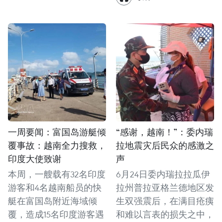
一周要闻：富国岛游艇倾
“感谢，越南！”：委内瑞
覆事故：越南全力搜救，
拉地震灾后民众的感激之
印度大使致谢
声
本周，一艘载有32名印度
6月24日委内瑞拉拉瓜伊
游客和4名越南船员的快
拉州普拉亚格兰德地区发
艇在富国岛附近海域倾
生双强震后，在满目疮痍
覆，造成15名印度游客遇
和难以言表的损失之中，