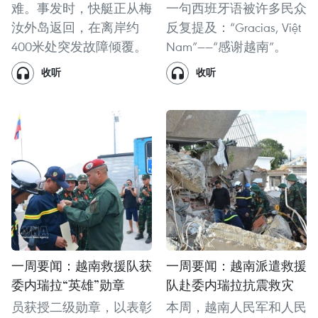
难。事发时，快艇正从梅
一句西班牙语被许多民众
汝外岛返回，在离岸约
反复提及：“Gracias, Việt
400米处突发故障倾覆。
Nam”——“感谢越南”。
收听
收听
一周要闻：越南救援队获
一周要闻：越南派遣救援
委内瑞拉“英雄”勋章
队赴委内瑞拉抗震救灾
员获授二级勋章，以表彰
本周，越南人民军和人民