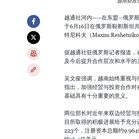
越南财政
越通社河内——在东盟—俄罗
于6月16日在俄罗斯鞑靼斯坦
特尼科夫（Maxim Reshetn
据越通社驻俄罗斯记者报道，
及今后提升合作层次和水平的
吴文俊强调，越南始终重视与
指出，加强经贸与投资合作对
基础具有十分重要的意义。
两位部长对近年来双边经贸与
目所取得的积极进展给予充分认
223个，注册资本总额约9.9