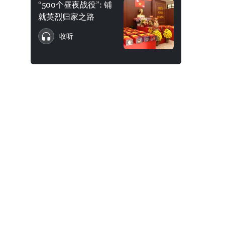
“500个昼夜战役”: 铺
就英烈归家之路
收听