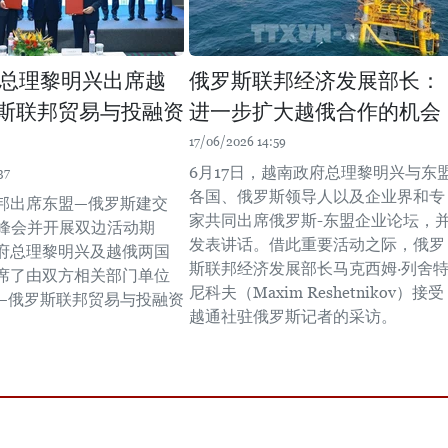
总理黎明兴出席越
俄罗斯联邦经济发展部长：
斯联邦贸易与投融资
进一步扩大越俄合作的机会
17/06/2026 14:59
6月17日，越南政府总理黎明兴与东
37
各国、俄罗斯领导人以及企业界和专
邦出席东盟—俄罗斯建交
家共同出席俄罗斯-东盟企业论坛，
念峰会并开展双边活动期
发表讲话。借此重要活动之际，俄罗
府总理黎明兴及越俄两国
斯联邦经济发展部长马克西姆·列舍
席了由双方相关部门单位
尼科夫（Maxim Reshetnikov）接受
—俄罗斯联邦贸易与投融资
越通社驻俄罗斯记者的采访。