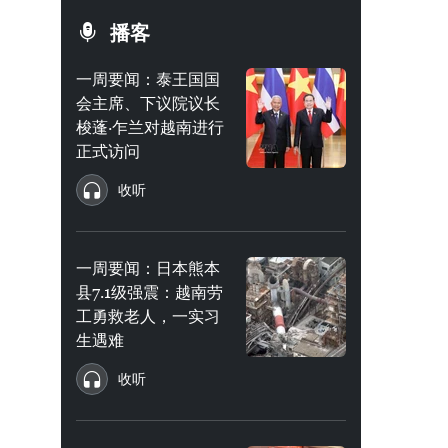
播客
一周要闻：泰王国国
会主席、下议院议长
梭蓬·乍兰对越南进行
正式访问
收听
一周要闻：日本熊本
县7.1级强震：越南劳
工勇救老人，一实习
生遇难
收听