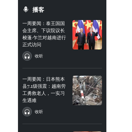
播客
一周要闻：泰王国国
会主席、下议院议长
梭蓬·乍兰对越南进行
正式访问
收听
一周要闻：日本熊本
县7.1级强震：越南劳
工勇救老人，一实习
生遇难
收听