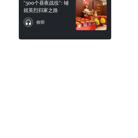
“500个昼夜战役”: 铺
就英烈归家之路
收听