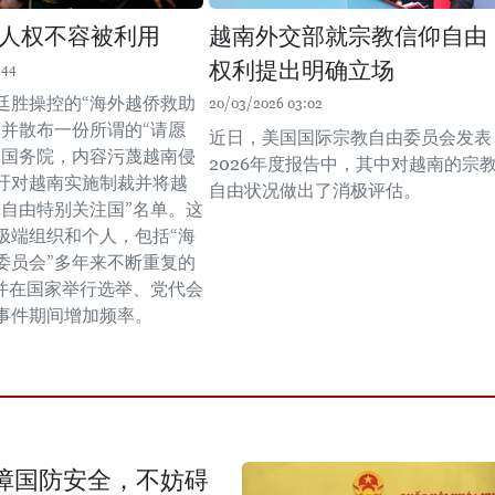
：人权不容被利用
越南外交部就宗教信仰自由
权利提出明确立场
:44
廷胜操控的“海外越侨救助
20/03/2026 03:02
草并散布一份所谓的“请愿
近日，美国国际宗教自由委员会发表
国国务院，内容污蔑越南侵
2026年度报告中，其中对越南的宗
吁对越南实施制裁并将越
自由状况做出了消极评估。
教自由特别关注国”名单。这
极端组织和个人，包括“海
委员会”多年来不断重复的
，并在国家举行选举、党代会
事件期间增加频率。
障国防安全，不妨碍