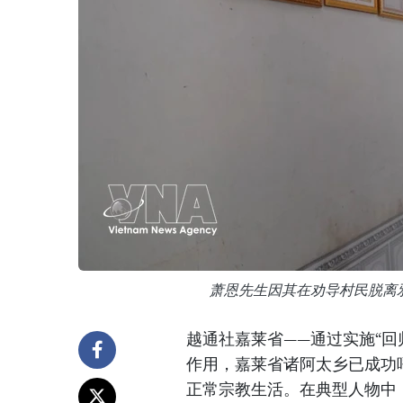
萧恩先生因其在劝导村民脱离
越通社嘉莱省——通过实施“
作用，嘉莱省诸阿太乡已成功
正常宗教生活。在典型人物中，