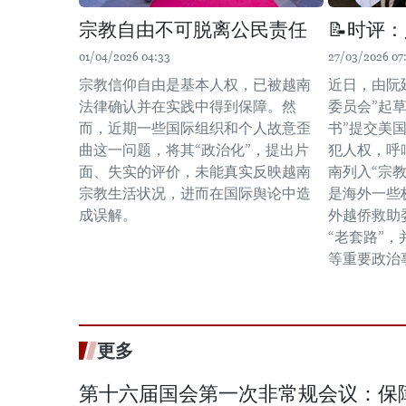
宗教自由不可脱离公民责任
📝时评
01/04/2026 04:33
27/03/2026 07
宗教信仰自由是基本人权，已被越南
近日，由阮
法律确认并在实践中得到保障。然
委员会”起
而，近期一些国际组织和个人故意歪
书”提交美
曲这一问题，将其“政治化”，提出片
犯人权，呼
面、失实的评价，未能真实反映越南
南列入“宗
宗教生活状况，进而在国际舆论中造
是海外一些
成误解。
外越侨救助
“老套路”
等重要政治
更多
第十六届国会第一次非常规会议：保