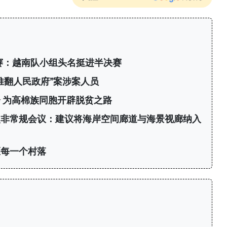
标赛：越南队小组头名挺进半决赛
推翻人民政府”案涉案人员
 为高棉族同胞开辟脱贫之路
次非常规会议：建议将海岸空间廊道与海景视廊纳入
区每一个村落