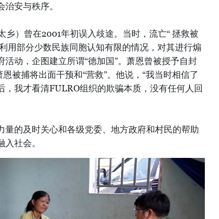
会治安与秩序。
太乡）曾在2001年初误入歧途。当时，流亡“ 拯救被
RO )利用部分少数民族同胞认知有限的情况，对其进行煽
府活动，企图建立所谓“德加国”。萧恩曾被授予自封
萧恩被捕将出面干预和“营救”。他说，“我当时相信了
后，我才看清FULRO组织的欺骗本质，没有任何人回
力量的及时关心和各级党委、地方政府和村民的帮助
融入社会。