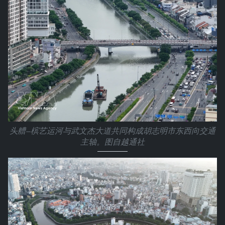
头艚—槟艺运河与武文杰大道共同构成胡志明市东西向交通
主轴。图自越通社