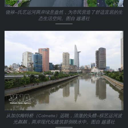
饶禄—氏艺运河两岸绿意盎然，为市民营造了舒适宜居的生
态生活空间。图自 越通社
从加尔梅特桥（Calmette）远眺，清澈的头艚—槟艺运河波
光粼粼，两岸现代化建筑群倒映水中。图自 越通社