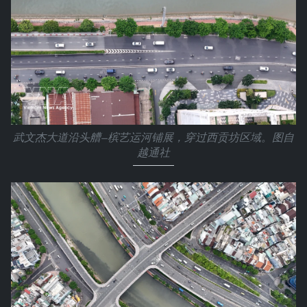
武文杰大道沿头艚—槟艺运河铺展，穿过西贡坊区域。图自
越通社