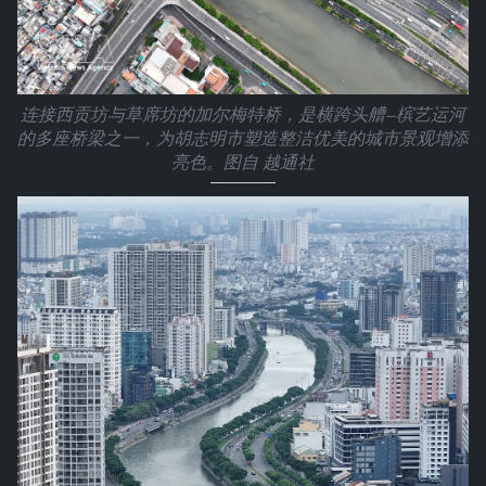
连接西贡坊与草席坊的加尔梅特桥，是横跨头艚—槟艺运河
的多座桥梁之一，为胡志明市塑造整洁优美的城市景观增添
亮色。图自 越通社