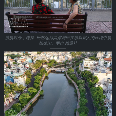
清晨时分，饶禄—氏艺运河两岸居民在清新宜人的环境中晨
练休闲。图自 越通社