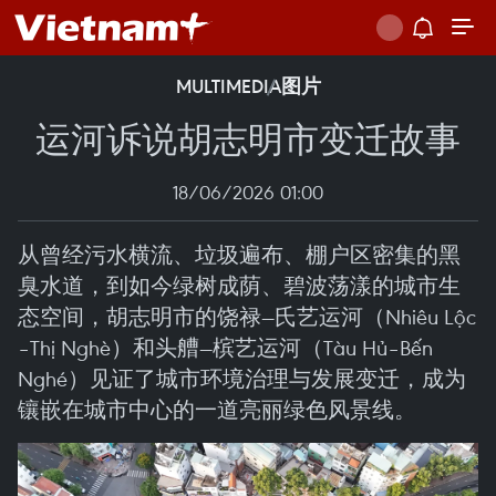
MULTIMEDIA
图片
运河诉说胡志明市变迁故事
18/06/2026 01:00
从曾经污水横流、垃圾遍布、棚户区密集的黑
臭水道，到如今绿树成荫、碧波荡漾的城市生
态空间，胡志明市的饶禄—氏艺运河（Nhiêu Lộc
–Thị Nghè）和头艚—槟艺运河（Tàu Hủ–Bến
Nghé）见证了城市环境治理与发展变迁，成为
镶嵌在城市中心的一道亮丽绿色风景线。