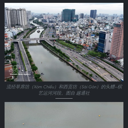
流经草席坊（Xóm Chiếu）和西贡坊（Sài Gòn）的头艚—槟
艺运河河段。图自 越通社