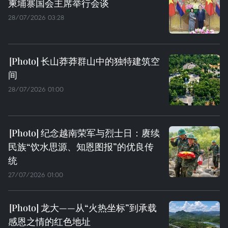
柬埔寨国会主席举行会谈
28/07/2026 03:28
长山莽莽群山中的独特建筑空
间
28/07/2026 01:00
纪念越南荣军与烈士日：赓续
民族“饮水思源、知恩图报”的优良传
统
27/07/2026 01:00
龙大——从“火热坐标”到承载
感恩之情的红色地址