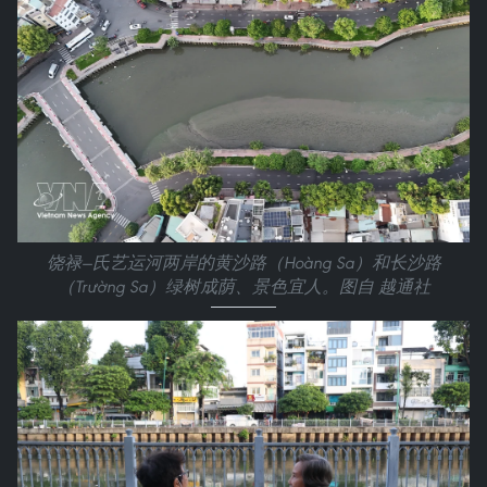
饶禄—氏艺运河两岸的黄沙路（Hoàng Sa）和长沙路
（Trường Sa）绿树成荫、景色宜人。图自 越通社