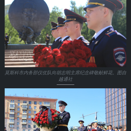
莫斯科市内务部仪仗队向胡志明主席纪念碑敬献鲜花。图自
越通社