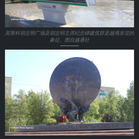
莫斯科胡志明广场及胡志明主席纪念碑建筑群是越俄友谊的
象征。图自越通社