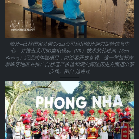
峰牙—己榜国家公园Oxalis公司启用峰牙洞穴探险信息中
心，并推出采用5D虚拟现实（VR）技术的韩松洞（Sơn
Đoòng）沉浸式体验项目，向游客开放参观。这一举措标志
着峰牙地区在推广自然遗产价值和洞穴探险历史方面迈出新
步伐。图自 越通社