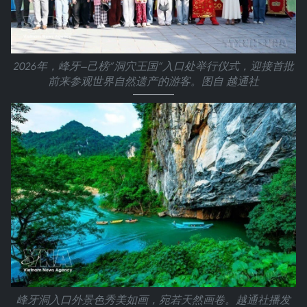
2026年，峰牙—己榜“洞穴王国”入口处举行仪式，迎接首批
前来参观世界自然遗产的游客。图自 越通社
峰牙洞入口外景色秀美如画，宛若天然画卷。越通社播发