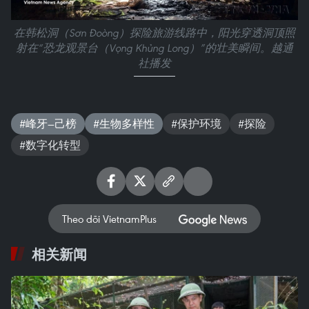
在韩松洞（Sơn Đoòng）探险旅游线路中，阳光穿透洞顶照
射在“恐龙观景台（Vọng Khủng Long）”的壮美瞬间。越通
社播发
#峰牙—己榜
#生物多样性
#保护环境
#探险
#数字化转型
Theo dõi VietnamPlus
相关新闻