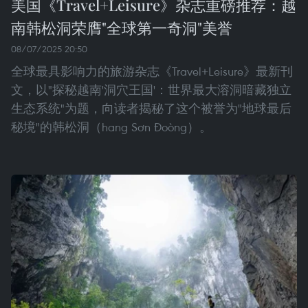
美国《Travel+Leisure》杂志重磅推荐：越
南韩松洞荣膺"全球第一奇洞"美誉
08/07/2025 20:50
全球最具影响力的旅游杂志《Travel+Leisure》最新刊
文，以"探秘越南'洞穴王国'：世界最大溶洞暗藏独立
生态系统"为题，向读者揭秘了这个被誉为"地球最后
秘境"的韩松洞（hang Sơn Đoòng）。