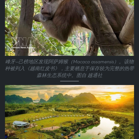
峰牙—己榜地区发现阿萨姆猴（Macaca assamensis）。该物
种被列入《越南红皮书》，主要栖息于保存较为完整的热带
森林生态系统中。图自 越通社