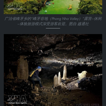
广治省峰牙乡的“峰牙谷地（Phong Nha Valley）”露营—休闲
—体验旅游模式深受游客欢迎。图自 越通社