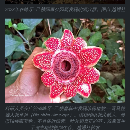
2023年在峰牙—己榜国家公园新发现的洞穴群。图自 越通社
科研人员在广治省峰牙—己榜森林中发现珍稀植物——喜马拉
雅大花草科（Địa nhãn Himalaya）。该植物以花朵硕大、形
态独特而著称，不具备叶绿素、叶片和真正的茎，依靠寄生
于宿主植物根部生存。越通社转发