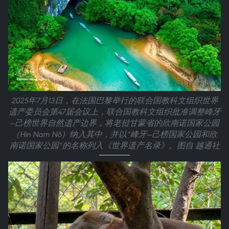
2025年7月13日，在法国巴黎举行的联合国教科文组织世界
遗产委员会第47届会议上，联合国教科文组织批准调整峰牙
—己榜世界自然遗产边界，将老挝甘蒙省的欣南诺国家公园
（Hin Nam Nô）纳入其中，并以“峰牙—己榜国家公园和欣
南诺国家公园”的名称列入《世界遗产名录》。图自 越通社