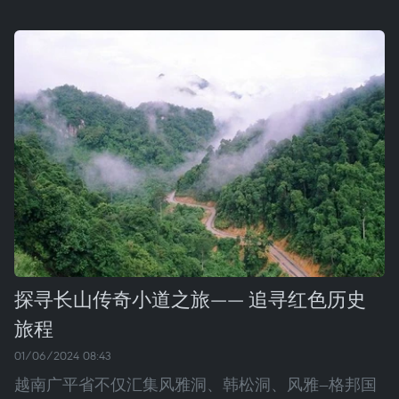
探寻长山传奇小道之旅—— 追寻红色历史
旅程
01/06/2024 08:43
越南广平省不仅汇集风雅洞、韩松洞、风雅—格邦国