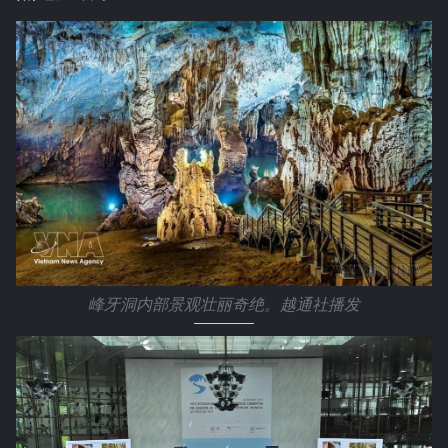
峰牙洞内部景观壮丽奇绝。越通社播发