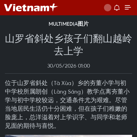
MULTIMEDIA
图片
山罗省斜处乡孩子们翻山越岭
去上学
30/05/2026 01:00
位于山罗省斜处（Tà Xùa）乡的夯董小学与初
中学校所属朗创（Làng Sáng）教学点离夯董小
学与初中学校较远，交通条件尤为艰难。尽管
当地居民生活仍十分困难，但在孩子们稚嫩的
脸庞上，总洋溢着对上学识字、与同学和老师
见面的期待与喜悦。