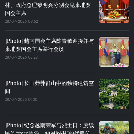
林、政府总理黎明兴分别会见柬埔寨
国会主席
28/07/2026 09:52
越南国会主席陈青敏迎接并与
柬埔寨国会主席举行会谈
28/07/2026 03:28
长山莽莽群山中的独特建筑空
间
28/07/2026 01:00
纪念越南荣军与烈士日：赓续
民族“饮水思源、知恩图报”的优良传