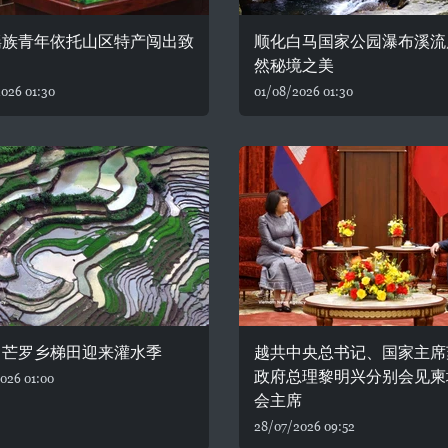
瑶族青年依托山区特产闯出致
顺化白马国家公园瀑布溪流
然秘境之美
026 01:30
01/08/2026 01:30
：芒罗乡梯田迎来灌水季
越共中央总书记、国家主席
政府总理黎明兴分别会见柬
026 01:00
会主席
28/07/2026 09:52