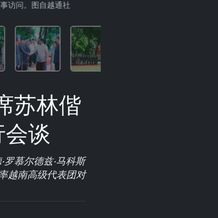
事访问。图自越通社
席苏林偕
行会谈
·罗慕尔德兹·马科斯
率越南高级代表团对