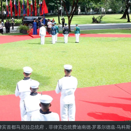
在菲律宾首都马尼拉总统府，菲律宾总统费迪南德·罗慕尔德兹·马科