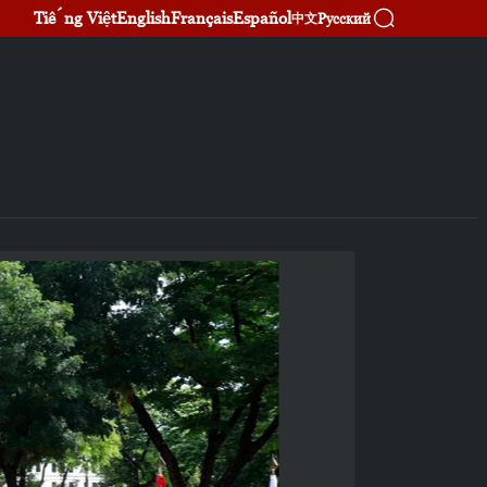
Tiếng Việt
English
Français
Español
Русский
中文