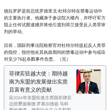
德拉罗萨是前总统罗德里戈·杜特尔特在禁毒运动中
的主要执行者。他藏身于参议院大楼内，并呼吁军方
阻止任何试图逮捕并将他引渡到荷兰接受反人类罪审
判的举动。
目前，国际刑事法院检察官对杜特尔特提起反人类罪
的指控，指控他在其执政期间的禁毒运动中参与或应
对至少76起杀戮事件负责。（完）
菲律宾驻越大使：期待越
南为东盟的发展做出实质
且富有意义的贡献
应2026年东盟轮值主席国菲律宾
总统费迪南德·罗慕尔德兹·马科
斯的邀请，越南社会主义共和国