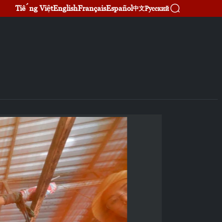
Tiếng Việt
English
Français
Español
Русский
中文