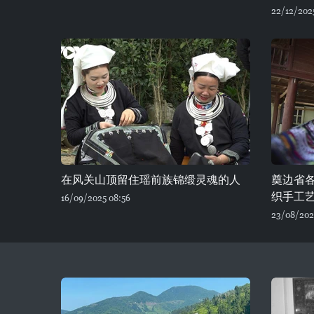
22/12/202
在风关山顶留住瑶前族锦缎灵魂的人
奠边省
织手工
16/09/2025 08:56
23/08/202