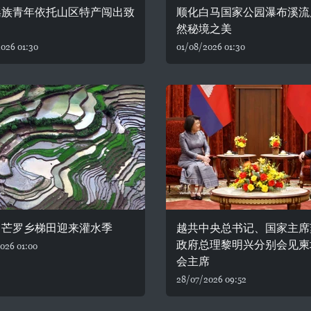
瑶族青年依托山区特产闯出致
顺化白马国家公园瀑布溪流
然秘境之美
026 01:30
01/08/2026 01:30
：芒罗乡梯田迎来灌水季
越共中央总书记、国家主席
政府总理黎明兴分别会见柬
026 01:00
会主席
28/07/2026 09:52