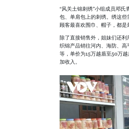
“风关土锦刺绣”小组成员邓氏
包、单肩包上的刺绣。绣这些
顾客最喜欢围巾、帽子，都是
除了直接销售外，姐妹们还利
织锦产品销往河内、海防、高
等，单价为15万越盾至50万
加收入。