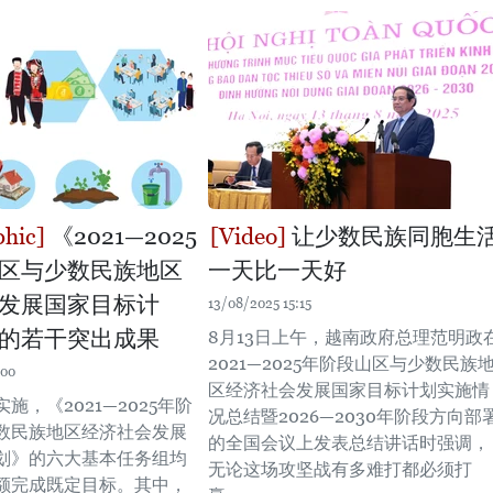
《2021—2025
让少数民族同胞生
区与少数民族地区
一天比一天好
发展国家目标计
13/08/2025 15:15
的若干突出成果
8月13日上午，越南政府总理范明政
2021—2025年阶段山区与少数民族
:00
区经济社会发展国家目标计划实施情
施，《2021—2025年阶
况总结暨2026—2030年阶段方向部
数民族地区经济社会发展
的全国会议上发表总结讲话时强调，
划》的六大基本任务组均
无论这场攻坚战有多难打都必须打
额完成既定目标。其中，