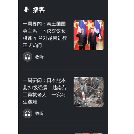
播客
一周要闻：泰王国国
会主席、下议院议长
梭蓬·乍兰对越南进行
正式访问
收听
一周要闻：日本熊本
县7.1级强震：越南劳
工勇救老人，一实习
生遇难
收听