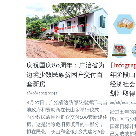
庆祝国庆80周年：广治省为
边境少数民族贫困户交付百
年阶段山
套新房
经济社会
划》取得
28/08/2025 02:42
8月27日，广治省边防部队指挥部与当
22/08/2025 01
地政府和赞助商在长山乡举行仪式，
经过五年的实
向少数民族困难群众交付100套新建住
段山区与少
房。这是消除危旧房项目的一部分，
国家目标计
拟在民化、长山和金银3乡共建256套
已完成或超