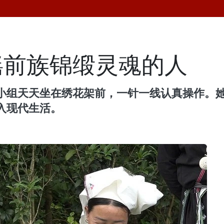
瑶前族锦缎灵魂的人
小组天天坐在绣花架前，一针一线认真操作。她
入现代生活。