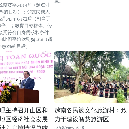
赢。
区减贫率为3.4%（超过计
.2%的目标）；少数民族人
达到4340万越盾（相当于
3.1倍）；教育目标群体、劳
接受符合自身需求和条件
比例平均达到54.8%（超
的50%的目标）
理主持召开山区和
越南各民族文化旅游村：致
地区经济社会发展
力于建设智慧旅游区
计划实施情况总结
08/08/2025 08:38