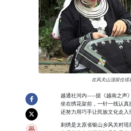
在风关山顶留住瑶
越通社河内——据《越南之声
坐在绣花架前，一针一线认真
还努力用巧手让民族文化走入
刺绣是太原省银山乡风关村瑶