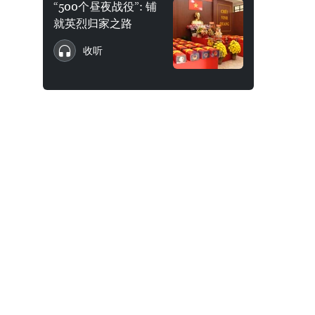
“500个昼夜战役”: 铺
就英烈归家之路
收听