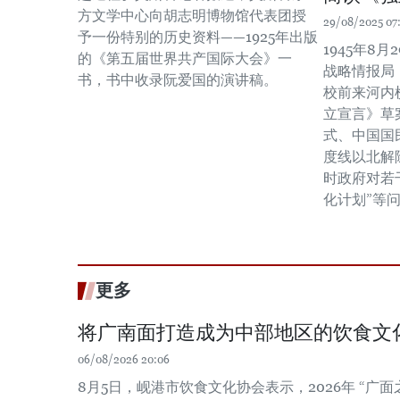
方文学中心向胡志明博物馆代表团授
29/08/2025 07
予一份特别的历史资料——1925年出版
1945年8
的《第五届世界共产国际大会》一
战略情报局（
书，书中收录阮爱国的演讲稿。
校前来河内
立宣言》草
式、中国国
度线以北解
时政府对若
化计划”等
更多
将广南面打造成为中部地区的饮食文
06/08/2026 20:06
8月5日，岘港市饮食文化协会表示，2026年 “广面