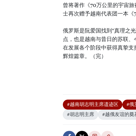
曾将著作《70万公里的宇宙
士再次赠予越南代表团一本《
俄罗斯是阮爱国找到“真理之
点，也是越南与昔日的苏联、
在发展各个阶段中获得真挚支
辉煌篇章。（完）
#越南胡志明主席遗迹区
#俄
#胡志明主席
#越俄友谊的奠