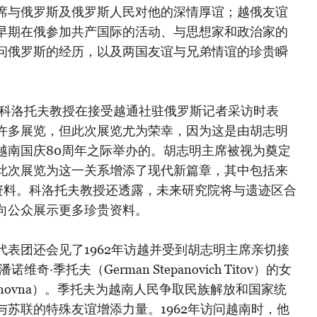
席与俄罗斯及俄罗斯人民对他的深情厚谊；越俄友谊
早期在俄参加共产国际的活动、与思想家和政治家的
问俄罗斯的经历，以及两国友谊与兄弟情谊的珍贵瞬
·科洛托夫教授在接受越通社驻俄罗斯记者采访时表
办许多展览，但此次展览尤为荣幸，因为这是由胡志明
越南国庆80周年之际举办的。胡志明主席被视为奠定
此次展览为这一关系增添了现代新篇章，其中包括来
像资料。科洛托夫教授还透露，未来研究院将与遗迹区合
向公众展示更多珍贵资料。
表团还会见了1962年访越并受到胡志明主席亲切接
·季托夫（German Stepanovich Titov）的女
ermanovna）。季托夫为越南人民争取民族解放和国家统
苏联的特殊友谊增添力量。1962年访问越南时，他