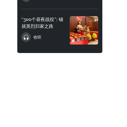
“500个昼夜战役”: 铺
就英烈归家之路
收听