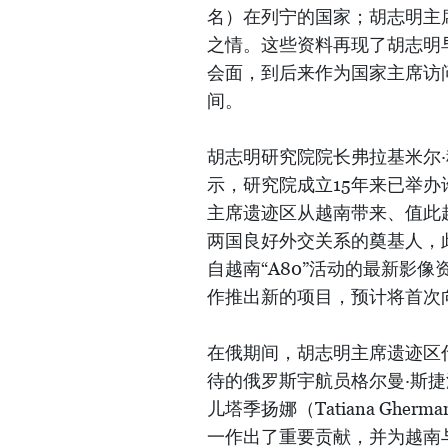
名）在列宁的国家；胡志明主
之情。这些资料再现了胡志明
会面，到后来作为国家主席访
间。
胡志明研究院院长弗拉基米尔
示，研究院成立15年来已举
主席遗迹区从越南带来、值此
两国良好外交关系的奠基人，
自越南“A80”活动的最新影
作推出新的项目，预计将首次
在俄期间，胡志明主席遗迹区代
待的俄罗斯宇航员格尔曼·斯捷潘诺维奇
儿塔季扬娜（Tatiana Gh
一作出了重要贡献，并为越南与