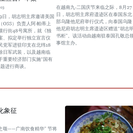
在越南九·二国庆节来临之际，8月27
:03
日，胡志明主席府遗迹区在泰国东北
月29日，胡志明主席邀请美国
部乌隆他尼府举行仪式，向泰国乌隆
OSS）负责人阿·帕蒂上
他尼府胡志明主席遗迹区赠送“胡志
横行街48号寓所，就《独
书柜”。该活动由越南驻泰国孔敬总
案、拟定举行独立宣言仪
事馆主办。
民党军进驻印支在北纬18
除日军武装，以及越南临
干重要经济部门实施“国有
问题进行商谈。
化象征
之颂——广南饮食精华” 节将