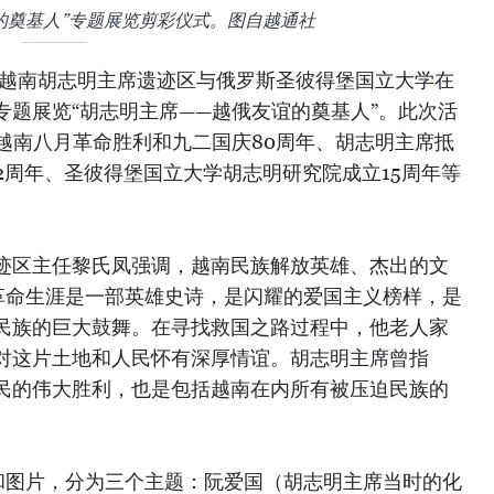
的奠基人”专题展览剪彩仪式。图自越通社
，越南胡志明主席遗迹区与俄罗斯圣彼得堡国立大学在
专题展览“胡志明主席——越俄友谊的奠基人”。此次活
越南八月革命胜利和九二国庆80周年、胡志明主席抵
2周年、圣彼得堡国立大学胡志明研究院成立15周年等
。
迹区主任黎氏凤强调，越南民族解放英雄、杰出的文
革命生涯是一部英雄史诗，是闪耀的爱国主义榜样，是
民族的巨大鼓舞。在寻找救国之路过程中，他老人家
对这片土地和人民怀有深厚情谊。胡志明主席曾指
民的伟大胜利，也是包括越南在内所有被压迫民族的
献和图片，分为三个主题：阮爱国（胡志明主席当时的化