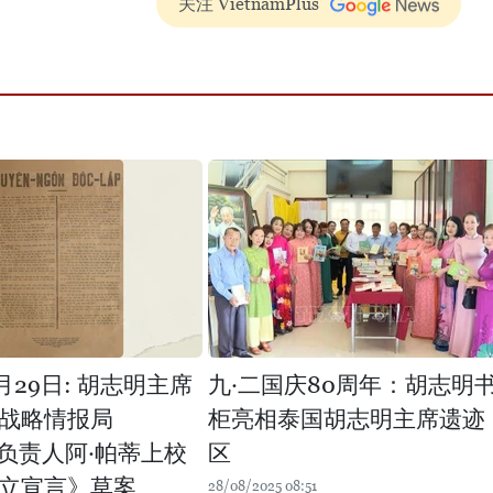
关注 VietnamPlus
8月29日: 胡志明主席
九·二国庆80周年：胡志明
战略情报局
柜亮相泰国胡志明主席遗迹
）负责人阿·帕蒂上校
区
立宣言》草案
28/08/2025 08:51