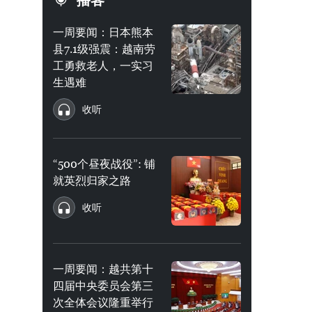
播客
一周要闻：日本熊本
县7.1级强震：越南劳
工勇救老人，一实习
生遇难
收听
“500个昼夜战役”: 铺
就英烈归家之路
收听
一周要闻：越共第十
四届中央委员会第三
次全体会议隆重举行