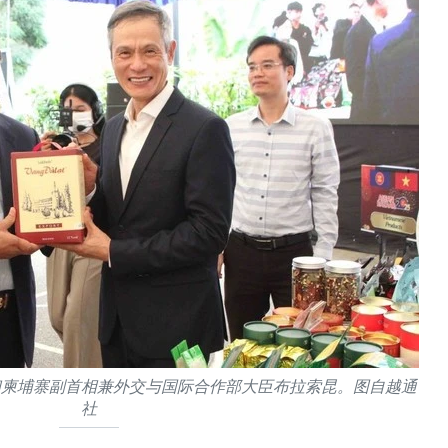
和柬埔寨副首相兼外交与国际合作部大臣布拉索昆。图自越通
社