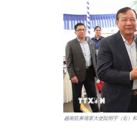
越南驻柬埔寨大使阮明宇（右）