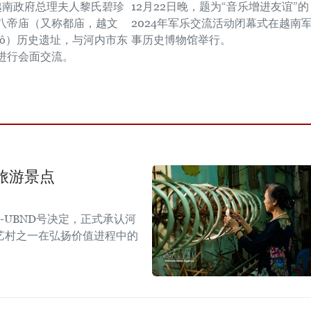
，越南政府总理夫人黎氏碧珍
12月22日晚，题为“音乐增进友谊”的
八帝庙（又称都庙，越文
2024年军乐交流活动闭幕式在越南
Đô）历史遗址，与河内市东
事历史博物馆举行。
进行会面交流。
旅游景点
Đ-UBND号决定，正式承认河
艺村之一在弘扬价值进程中的