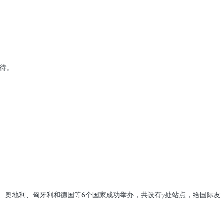
期待。
波兰、斯洛伐克、奥地利、匈牙利和德国等6个国家成功举办，共设有7处站点，给国际友