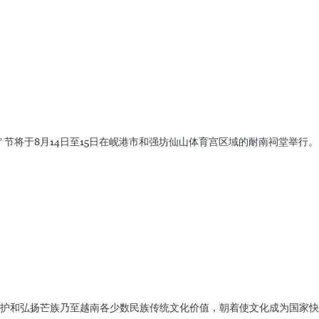
” 节将于8月14日至15日在岘港市和强坊仙山体育宫区域的耐南祠堂举行。
护和弘扬芒族乃至越南各少数民族传统文化价值，朝着使文化成为国家快