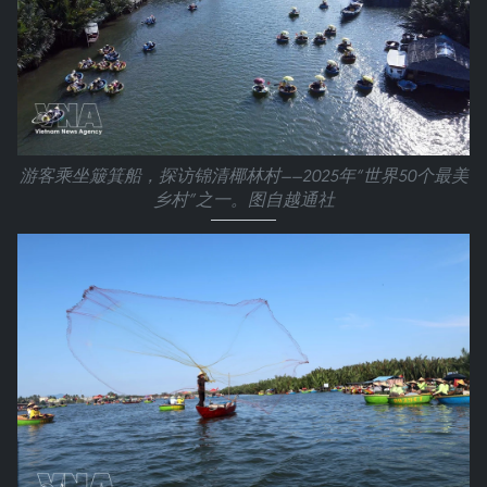
游客乘坐簸箕船，探访锦清椰林村——2025年“世界50个最美
乡村”之一。图自越通社