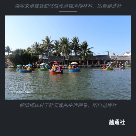
游客乘坐簸箕船悠然漫游锦清椰林村。图自越通社
锦清椰林村宁静安逸的生活画卷。图自越通社
越通社