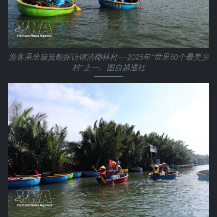
游客乘坐簸箕船探访锦清椰林村——2025年“世界50个最美乡
村”之一。图自越通社