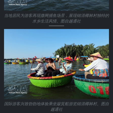
当地居民为游客再现撒网捕鱼场景，展现锦清椰林村独特的
水乡生活风情。图自越通社
国际游客兴致勃勃地体验乘坐簸箕船游览锦清椰林村。图自
越通社