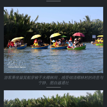
游客乘坐簸箕船穿梭于水椰林间，感受锦清椰林村的诗意与
宁静。图自越通社