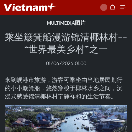
MULTIMEDIA
图片
乘坐簸箕船漫游锦清椰林村--
“世界最美乡村”之一
01/06/2026 01:00
来到岘港市旅游，游客可乘坐由当地居民划行
的小小簸箕船，悠然穿梭于椰林水乡之间，沉
浸式感受锦清椰林村宁静祥和的生活节奏。