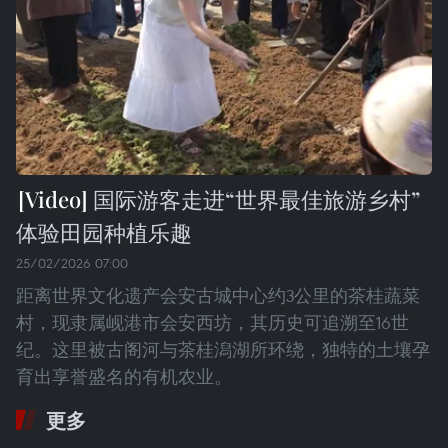
国际游客走进“世界最佳旅游乡村”
体验田园种植乐趣
25/02/2026 07:00
距离世界文化遗产会安古城中心约3公里的茶桂蔬菜
村，现隶属岘港市会安西坊，其历史可追溯至16世
纪。这里被古阁河与茶桂潟湖所环绕，独特的土壤孕
育出享誉盛名的有机农业。
更多