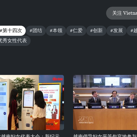
关注 Vietn
#第十四次
#团结
#本领
#仁爱
#创新
#发展
#
优秀女性代表
次越南妇女代表大会：新纪元
越南倡导妇女平等包容地参与