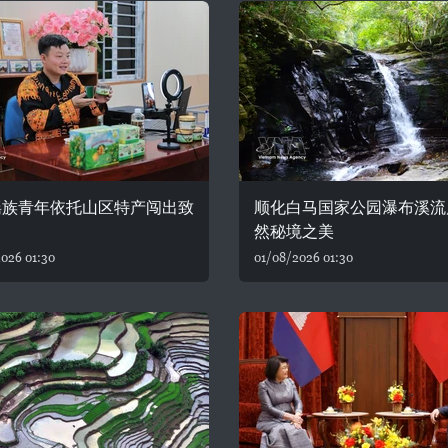
瑶族青年依托山区特产闯出致
顺化白马国家公园瀑布溪流
然秘境之美
026 01:30
01/08/2026 01:30