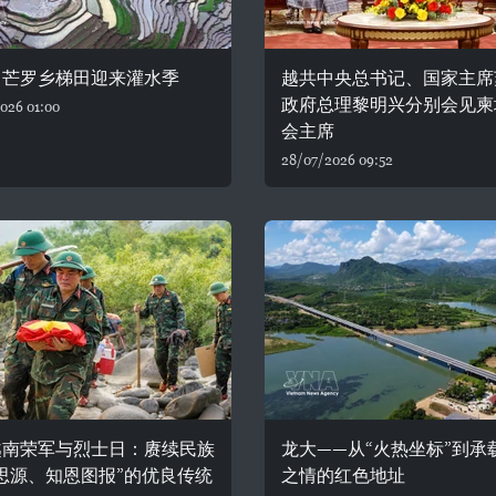
：芒罗乡梯田迎来灌水季
越共中央总书记、国家主席
政府总理黎明兴分别会见柬
026 01:00
会主席
28/07/2026 09:52
越南荣军与烈士日：赓续民族
龙大——从“火热坐标”到承
思源、知恩图报”的优良传统
之情的红色地址