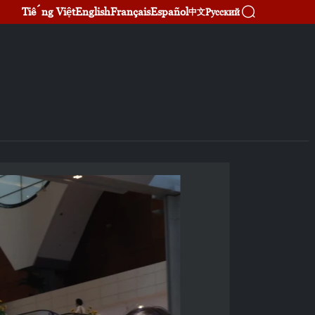
Tiếng Việt
English
Français
Español
Русский
中文