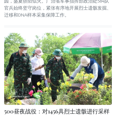
园，盛夏骄阳似火。广治省军事指挥部政治处584队
官兵始终坚守岗位，紧张有序地开展烈士遗骸发掘、
迁移和DNA样本采集保障工作。
500昼夜战役：对1456具烈士遗骸进行采样