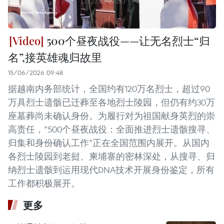
500个昼夜战役——让无名烈士“归
名”,接英雄魂归故里
15/06/2026 09:48
据越南内务部统计，全国约有120万名烈士，超过90
万具烈士遗骸已迁葬至各地烈士陵园，但仍有约30万
座墓葬尚未确认身份。为履行对为祖国献身英烈的崇
高责任，“500个昼夜战役：全面推进烈士遗骸搜寻、
归集和身份确认工作”正在全国范围内展开。从国内
各烈士陵园到老挝、柬埔寨的密林深处，从搜寻、归
纳烈士遗骸到运用现代DNA技术开展身份鉴定，所有
工作都积极展开。
更多