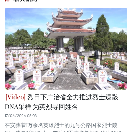
烈日下广治省全力推进烈士遗骸
DNA采样 为英烈寻回姓名
17/06/2026 03:03
在安葬着1万余名英雄烈士的九号公路国家烈士陵