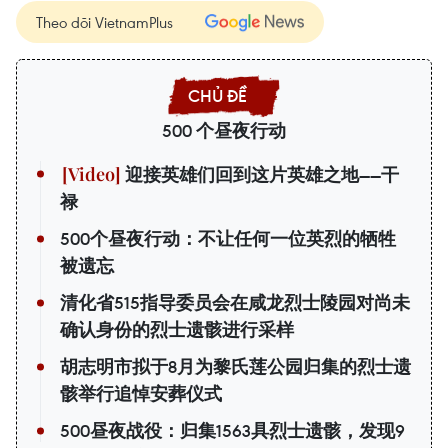
Theo dõi VietnamPlus
500 个昼夜行动
迎接英雄们回到这片英雄之地——干
禄
500个昼夜行动：不让任何一位英烈的牺牲
被遗忘
清化省515指导委员会在咸龙烈士陵园对尚未
确认身份的烈士遗骸进行采样
胡志明市拟于8月为黎氏莲公园归集的烈士遗
骸举行追悼安葬仪式
500昼夜战役：归集1563具烈士遗骸，发现9