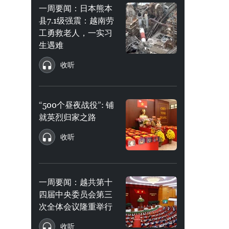
一周要闻：日本熊本
县7.1级强震：越南劳
工勇救老人，一实习
生遇难
收听
“500个昼夜战役”: 铺
就英烈归家之路
收听
一周要闻：越共第十
四届中央委员会第三
次全体会议隆重举行
收听