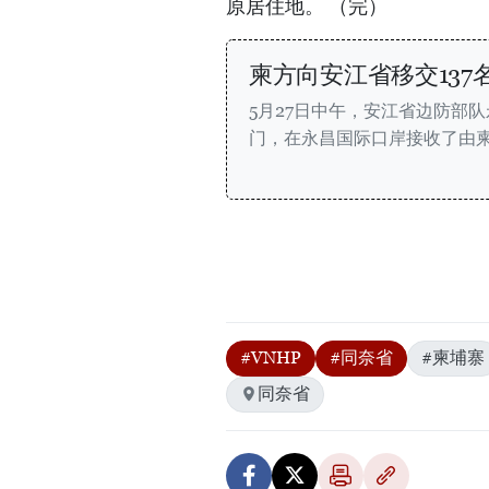
原居住地。 （完）
柬方向安江省移交137
5月27日中午，安江省边防部
门，在永昌国际口岸接收了由柬
#VNHP
#同奈省
#柬埔寨
同奈省