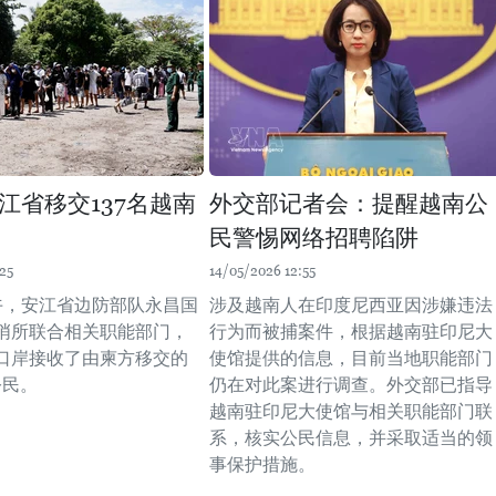
江省移交137名越南
外交部记者会：提醒越南公
民警惕网络招聘陷阱
25
14/05/2026 12:55
中午，安江省边防部队永昌国
涉及越南人在印度尼西亚因涉嫌违法
哨所联合相关职能部门，
行为而被捕案件，根据越南驻印尼大
口岸接收了由柬方移交的
使馆提供的信息，目前当地职能部门
公民。
仍在对此案进行调查。外交部已指导
越南驻印尼大使馆与相关职能部门联
系，核实公民信息，并采取适当的领
事保护措施。