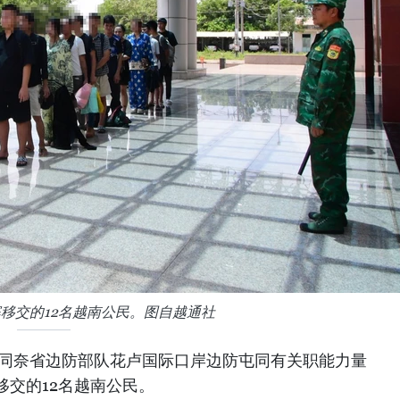
移交的12名越南公民。图自越通社
南同奈省边防部队花卢国际口岸边防屯同有关职能力量
移交的12名越南公民。