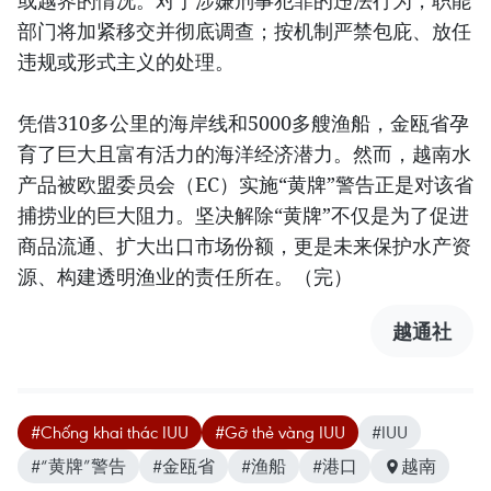
或越界的情况。对于涉嫌刑事犯罪的违法行为，职能
部门将加紧移交并彻底调查；按机制严禁包庇、放任
违规或形式主义的处理。
凭借310多公里的海岸线和5000多艘渔船，金瓯省孕
育了巨大且富有活力的海洋经济潜力。然而，越南水
产品被欧盟委员会（EC）实施“黄牌”警告正是对该省
捕捞业的巨大阻力。坚决解除“黄牌”不仅是为了促进
商品流通、扩大出口市场份额，更是未来保护水产资
源、构建透明渔业的责任所在。（完）
越通社
#Chống khai thác IUU
#Gỡ thẻ vàng IUU
#IUU
#“黄牌”警告
#金瓯省
#渔船
#港口
越南