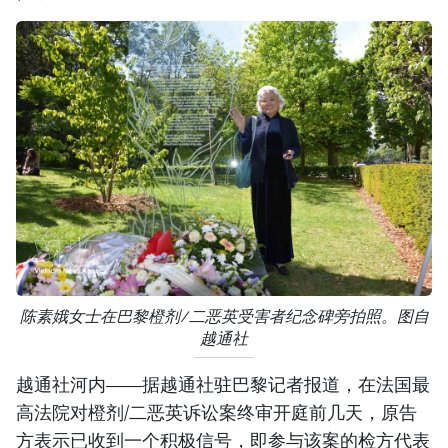
陈素娥女士在巴黎橙剂/二恶英受害者纪念碑旁拍照。图自
越通社
越通社河内——据越通社驻巴黎记者报道，在法国最
高法院对橙剂/二恶英诉讼案终审开庭前几天，原告
方表示已收到一个积极信号，即参与该案的检方代表