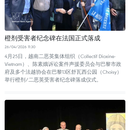
橙剂受害者纪念碑在法国正式落成
26/04/2026 11:30
4月25日，越南二恶英集体组织（Collectif Dioxine-
Vietnam）、陈素娥诉讼案件声援委员会与巴黎市政
府及多个法越协会在巴黎13区舒瓦西公园（Choisy）
举行橙剂/二恶英受害者纪念碑落成仪式。