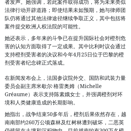
者发声。她强调，若此案件取得成功，将为未来类似
法律行动开辟道路；即使结果未如预期，她与律师团
队仍将通过其他法律途径继续争取正义，其中包括将
案件提交欧洲人权法院的可能性。
她还表示，多年来的斗争已在提升国际社会对橙剂危
害的认知方面取得了一定成果。其中比利时议会通过
支持橙剂受害者的决议和今年4月25日位于巴黎的橙
剂受害者纪念碑正式落成。
在新闻发布会上，法国参议院外交、国防和武装力量
委员会副主席米歇尔·格雷奥姆（Michelle
Gréaume）表示支持陈素娥女士，并强调橙剂对环
境和人类健康造成的长期影响。
她指出，战争结束50多年后，橙剂后果依然存在，越
南南部约260万公顷森林及红树林遭到破坏，二恶英
仍残留在土壤和沉积物中，目前越南约有300万名橙