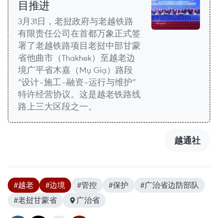
目推进
3月31日，老挝政府与老越铁路
有限责任公司在首都万象正式签
署了老越铁路项目老挝中部甘蒙
省他曲市（Thakhek）至越老边
境广平省木嘉（Mụ Giạ）路段
“设计–施工–融资–运行与维护”
特许经营协议。这是越老铁路线
路上三大区段之一。
越通社
#越老
#边境
#管控
#保护
#广治省边防部队
#老挝甘蒙省
广治省