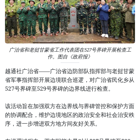
广治省和老挝甘蒙省工作代表团在527号界碑开展检查工
作。图自《政府报》
越通社广治省——广治省边防部队指挥部与老挝甘蒙
省军事指挥部开展边境联合巡逻，对广治省民化乡从
527号界碑至529号界碑的边界线进行检查。
该活动旨在加强双方在边界线与界碑管控和保护方面
的协调配合，维护边境地区的政治安全和社会治安秩
序，进一步增进双方地方间友好关系。