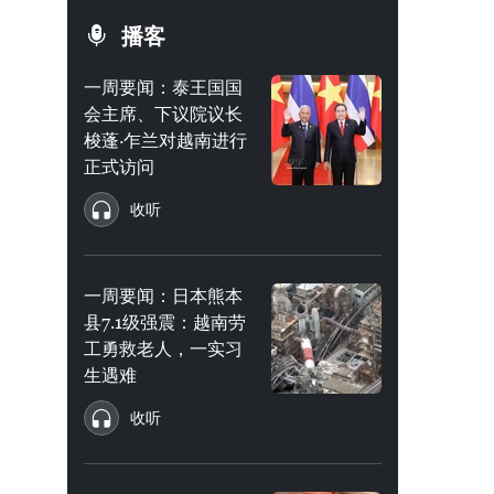
播客
一周要闻：泰王国国
会主席、下议院议长
梭蓬·乍兰对越南进行
正式访问
收听
一周要闻：日本熊本
县7.1级强震：越南劳
工勇救老人，一实习
生遇难
收听