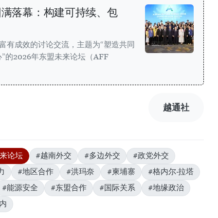
坛圆满落幕：构建可持续、包
而富有成效的讨论交流，主题为“塑造共同
的2026年东盟未来论坛（AFF
越通社
未来论坛
#越南外交
#多边外交
#政党外交
力
#地区合作
#洪玛奈
#柬埔寨
#格内尔·拉塔
#能源安全
#东盟合作
#国际关系
#地缘政治
内