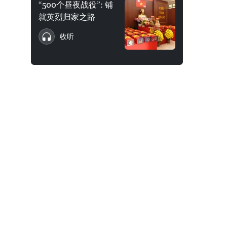
“500个昼夜战役”: 铺
就英烈归家之路
收听