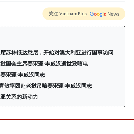
关注 VietnamPlus
主席苏林抵达悉尼，开始对澳大利亚进行国事访问
挝国会主席赛宋蓬·丰威汉逝世致唁电
赛宋蓬·丰威汉同志
青敏率团赴老挝吊唁赛宋蓬·丰威汉同志
利亚关系的新动力