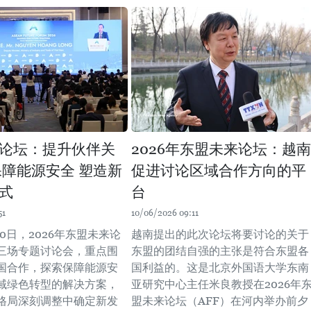
论坛：提升伙伴关
2026年东盟未来论坛：越南
保障能源安全 塑造新
促进讨论区域合作方向的平
式
台
51
10/06/2026 09:11
月10日，2026年东盟未来论
越南提出的此次论坛将要讨论的关于
三场专题讨论会，重点围
东盟的团结自强的主张是符合东盟各
国合作，探索保障能源安
国利益的。这是北京外国语大学东南
域绿色转型的解决方案，
亚研究中心主任米良教授在2026年
格局深刻调整中确定新发
盟未来论坛（AFF）在河内举办前夕