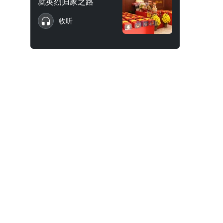
就英烈归家之路
收听