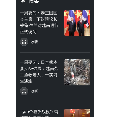
播客
一周要闻：泰王国国
会主席、下议院议长
梭蓬·乍兰对越南进行
正式访问
收听
一周要闻：日本熊本
县7.1级强震：越南劳
工勇救老人，一实习
生遇难
收听
“500个昼夜战役”: 铺