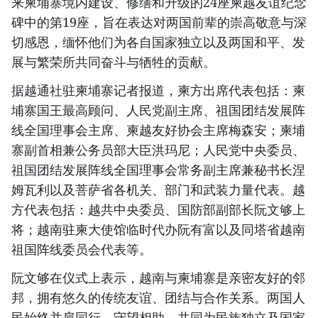
来柬埔寨境内建设、修缮和升级的24座柬越友谊纪念
碑中的第19座，旨在表达对两国前辈的崇高敬意与深
切感恩，缅怀他们为各自国家独立以及两国和平、发
展与繁荣所共同奋斗与牺牲的贡献。
据越通社驻柬埔寨记者报道，柬方出席代表包括：柬
埔寨国王最高顾问、人民党副主席、祖国团结发展阵
线全国理事会主席、柬越友好协会主席梅森安；柬埔
寨副首相兼公务员部大臣洪玛尼；人民党中央委员、
祖国团结发展阵线全国理事会常务副主席兼秘书长涅
姆瓦利以及菩萨省各机关、部门和武装力量代表。越
方代表包括：越共中央委员、国防部副部长阮文够上
将；越南驻柬大使馆临时代办阮有富以及同塔省越南
祖国阵线委员会代表等。
阮文够在仪式上表示，越南与柬埔寨是亲密友好的邻
邦，拥有悠久的传统友谊、团结与合作关系。两国人
民始终并肩同行、守望相助，共同为民族独立及国家