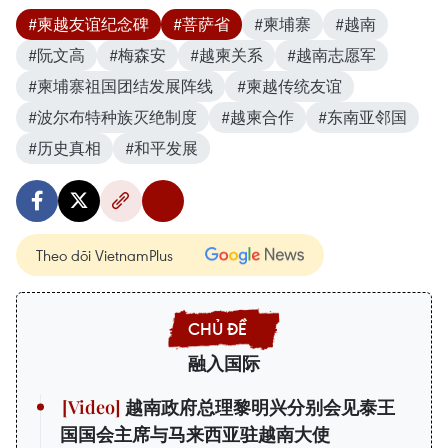
#柬越友谊纪念碑
#菩萨省
#柬埔寨
#越南
#阮文高
#梅森安
#越柬关系
#越南志愿军
#柬埔寨祖国团结发展阵线
#柬越传统友谊
#波尔布特种族灭绝制度
#越柬合作
#东南亚邻国
#历史真相
#和平发展
Theo dõi VietnamPlus
融入国际
越南政府总理黎明兴分别会见泰王
国国会主席与马来西亚驻越南大使