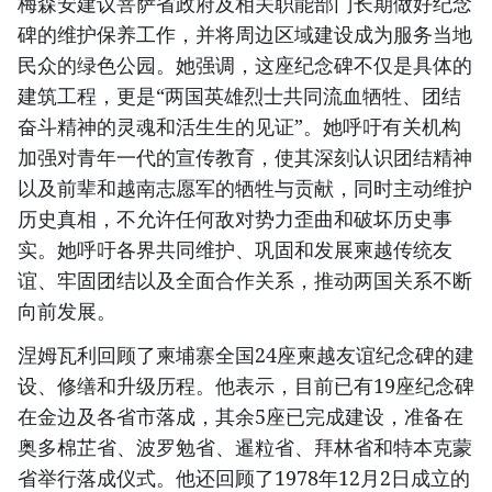
梅森安建议菩萨省政府及相关职能部门长期做好纪念
碑的维护保养工作，并将周边区域建设成为服务当地
民众的绿色公园。她强调，这座纪念碑不仅是具体的
建筑工程，更是“两国英雄烈士共同流血牺牲、团结
奋斗精神的灵魂和活生生的见证”。她呼吁有关机构
加强对青年一代的宣传教育，使其深刻认识团结精神
以及前辈和越南志愿军的牺牲与贡献，同时主动维护
历史真相，不允许任何敌对势力歪曲和破坏历史事
实。她呼吁各界共同维护、巩固和发展柬越传统友
谊、牢固团结以及全面合作关系，推动两国关系不断
向前发展。
涅姆瓦利回顾了柬埔寨全国24座柬越友谊纪念碑的建
设、修缮和升级历程。他表示，目前已有19座纪念碑
在金边及各省市落成，其余5座已完成建设，准备在
奥多棉芷省、波罗勉省、暹粒省、拜林省和特本克蒙
省举行落成仪式。他还回顾了1978年12月2日成立的