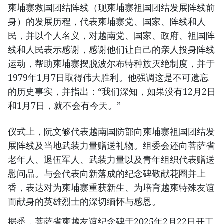
柬埔寨救国团结阵线（现柬埔寨祖国团结发展阵线前
身）的发展历程，代表柬埔寨党、国家、阵线和人
民，并以个人名义，对越南党、国家、政府、祖国阵
线和人民表示感谢，感谢他们让自己的亲人投身阵线
运动，帮助柬埔寨摆脱波尔布特种族灭绝制度，并于
1979年1月7日取得伟大胜利。他强调这是不可遗忘
的历史事实，并指出：“我们深知，如果没有12月2日
和1月7日，就不会有今天。”
仪式上，阮文够代表越南国防部向柬埔寨祖国团结发
展阵线及当地武装力量赠送礼物。组委会还向菩萨省
老年人、退伍军人、武装力量以及青年组织代表赠送
慰问品。与会代表向新落成的纪念碑敬献花圈并上
香，表达对为柬埔寨重获新生、为培育越柬特殊友谊
而献身的英雄烈士的深切缅怀与感恩。
据悉，菩萨省柬越友谊纪念碑于2025年2月22日开工