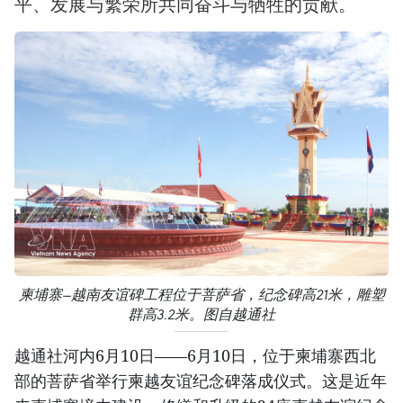
平、发展与繁荣所共同奋斗与牺牲的贡献。
柬埔寨—越南友谊碑工程位于菩萨省，纪念碑高21米，雕塑
群高3.2米。图自越通社
越通社河内6月10日——6月10日，位于柬埔寨西北
部的菩萨省举行柬越友谊纪念碑落成仪式。这是近年