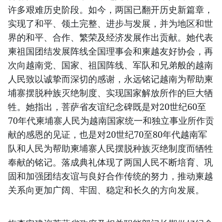
许多艰难历史阶段。如今，两国已翻开历史新篇章，
实现了和平、领土完整、进步与发展，并为地区和世
界的和平、合作、繁荣及经济发展作出贡献。她代表
柬祖国团结发展阵线全国理事会和柬越友好协会，再
次向越南党、国家、祖国阵线、军队和兄弟般的越南
人民致以诚挚而深切的感谢，永远铭记越南为帮助柬
埔寨摆脱种族灭绝制度、实现国家解放所作的巨大牺
牲。她指出，菩萨省友谊纪念碑既是对20世纪60至
70年代柬埔寨人民为越南国家统一和独立事业所作贡
献的感恩的见证，也是对20世纪70至80年代越南军
队和人民为帮助柬埔寨人民摆脱种族灭绝制度而牺牲
奉献的铭记。落成典礼体现了两国人民不断培育、巩
固和加强团结友谊与良好合作传统的努力，推动柬越
关系向更加广阔、牢固、稳定和长久的方向发展。