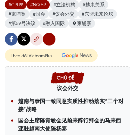
#CPTPP
#NQ 59
#立法机构
#越柬关系
#柬埔寨
#国会
#议会外交
#东盟未来论坛
#第59号决议
#融入国际
柬埔寨
Theo dõi VietnamPlus
议会外交
越南与泰国一致同意实质性推动落实“三个对
接”战略
国会主席陈青敏会见前来辞行拜会的马来西
亚驻越南大使陈杨泰