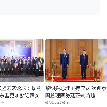
力
年东盟未来论坛：政党
黎明兴总理主持仪式 欢迎泰
东盟更加贴近群众
国总理阿努廷正式访越
:47
08/06/2026 08:44