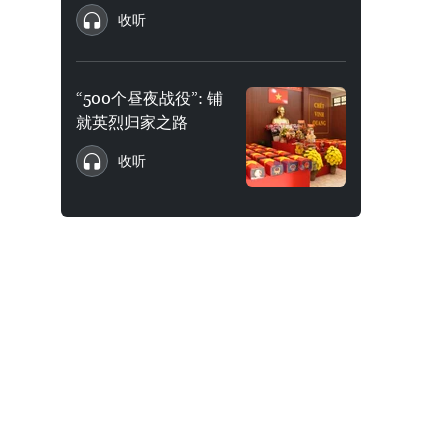
收听
“500个昼夜战役”: 铺
就英烈归家之路
收听