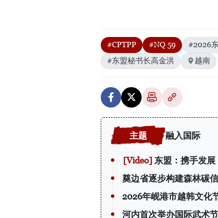
#CPTPP
#NQ 59
#202
#东盟秘书长高金洪
越南
融入国际
东盟：携手发展
奠边省逐步构建森林碳
2026年岘港市越韩文化
河内首次举办国际武术节