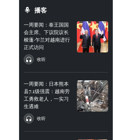
播客
一周要闻：泰王国国
会主席、下议院议长
梭蓬·乍兰对越南进行
正式访问
收听
一周要闻：日本熊本
县7.1级强震：越南劳
工勇救老人，一实习
生遇难
收听