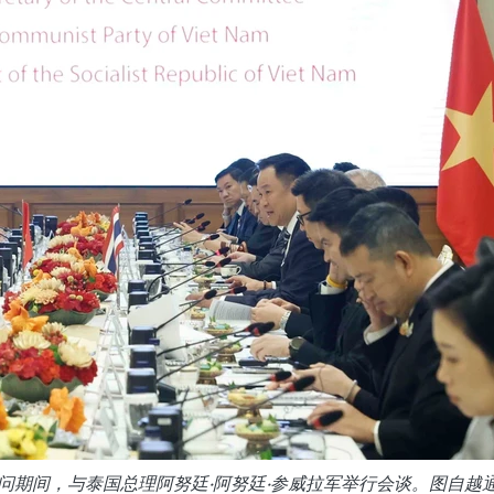
问期间，与泰国总理阿努廷·阿努廷·参威拉军举行会谈。图自越