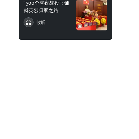
“500个昼夜战役”: 铺
就英烈归家之路
收听