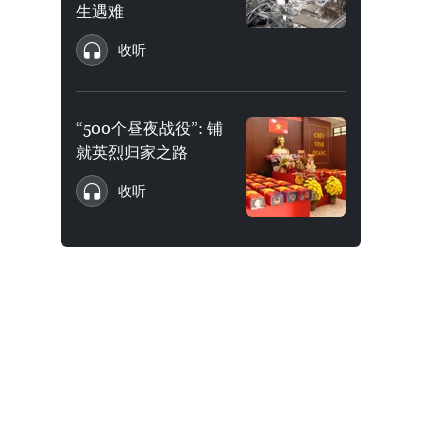
生遇难
收听
“500个昼夜战役”: 铺
就英烈归家之路
收听