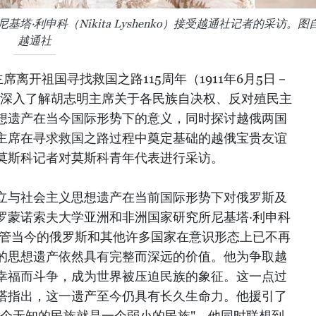
·利申科（Nikita Lyshenko）接受越通社记者的采访。图
越通社
离开祖国寻找救国之路115周年（1911年6月5日－
了更深入了解胡志明主席关于各民族自决权、反对殖民主
想遗产在当今国际形势下的意义，同时探讨越俄两国
主席在寻求救国之路过程中奠定基础的越俄宝贵友谊
莫斯科记者对莫斯科青年代表进行采访。
立与社会主义思想遗产在当前国际形势下对俄罗斯及
罗蒙诺索夫大学亚洲和非洲国家研究所尼基塔·利申科
）表示，尽管当今的俄罗斯和其他许多国家在意识形态上已不再
的思想遗产依然具有完整而深远的价值。他为争取越
幸福而斗争，成为世界被压迫民族的象征。这一点过
塔指出，这一遗产至今仍具有长久生命力。他援引了
一个无知的民族就是一个弱小的民族"，他同时联想到