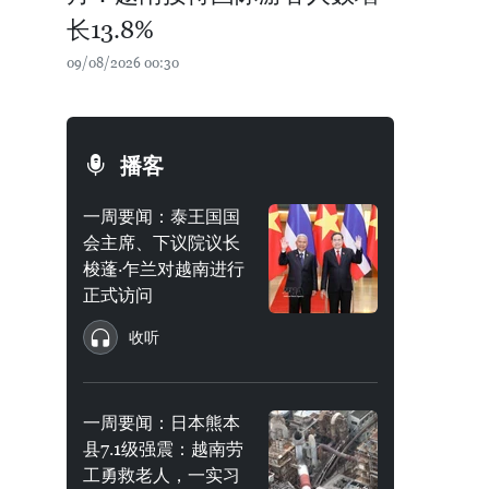
长13.8%
09/08/2026 00:30
播客
一周要闻：泰王国国
会主席、下议院议长
梭蓬·乍兰对越南进行
正式访问
收听
一周要闻：日本熊本
县7.1级强震：越南劳
工勇救老人，一实习