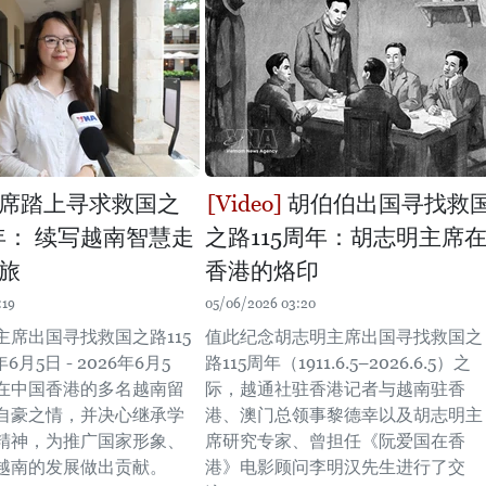
席踏上寻求救国之
胡伯伯出国寻找救
周年： 续写越南智慧走
之路115周年：胡志明主席
旅
香港的烙印
:19
05/06/2026 03:20
主席出国寻找救国之路115
值此纪念胡志明主席出国寻找救国之
6月5日 - 2026年6月5
路115周年（1911.6.5–2026.6.5）之
在中国香港的多名越南留
际，越通社驻香港记者与越南驻香
自豪之情，并决心继承学
港、澳门总领事黎德幸以及胡志明主
精神，为推广国家形象、
席研究专家、曾担任《阮爱国在香
越南的发展做出贡献。
港》电影顾问李明汉先生进行了交