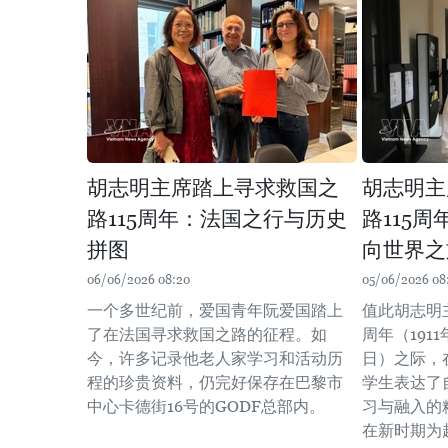
胡志明主席踏上寻求救国之
胡志明主
路115周年：法国之行与历史
路115
拼图
向世界之
06/06/2026 08:20
05/06/2026 08
一个多世纪前，爱国青年阮爱国踏上
值此胡志明
了在法国寻求救国之路的征程。如
周年（1911年
今，许多记录他老人家学习和活动历
日）之际，
程的珍贵资料，仍完好保存在巴黎市
学生表达了
中心卡德街16号的GODF总部内。
习与融入的
在新时期为