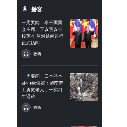
播客
一周要闻：泰王国国
会主席、下议院议长
梭蓬·乍兰对越南进行
正式访问
收听
一周要闻：日本熊本
县7.1级强震：越南劳
工勇救老人，一实习
生遇难
收听