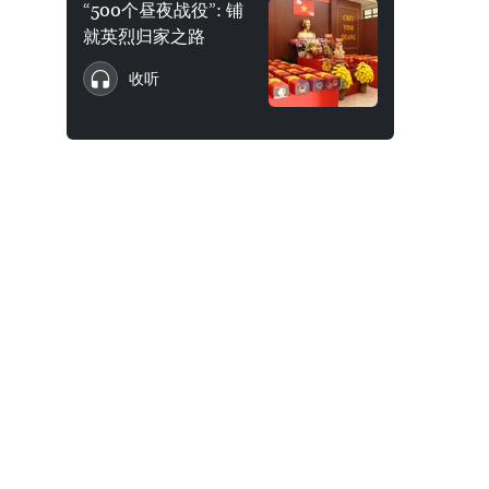
“500个昼夜战役”: 铺
就英烈归家之路
收听