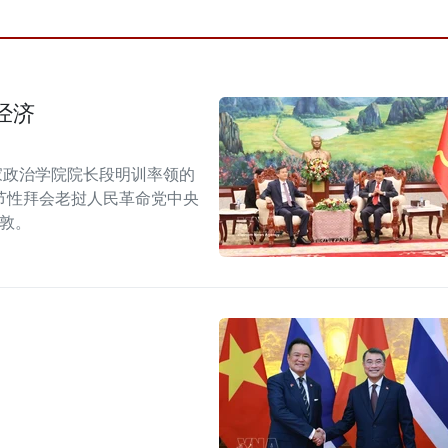
经济
家政治学院院长段明训率领的
节性拜会老挝人民革命党中央
潘敦。