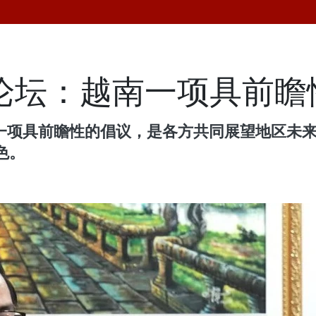
来论坛：越南一项具前
的一项具前瞻性的倡议，是各方共同展望地区未
色。