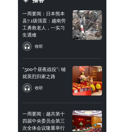
播客
一周要闻：日本熊本
县7.1级强震：越南劳
工勇救老人，一实习
生遇难
收听
“500个昼夜战役”: 铺
就英烈归家之路
收听
一周要闻：越共第十
四届中央委员会第三
次全体会议隆重举行