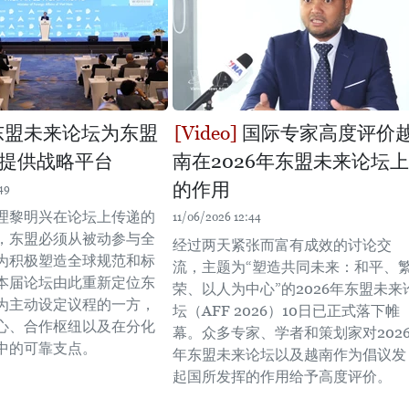
年东盟未来论坛为东盟
国际专家高度评价
提供战略平台
南在2026年东盟未来论坛上
的作用
49
理黎明兴在论坛上传递的
11/06/2026 12:44
，东盟必须从被动参与全
经过两天紧张而富有成效的讨论交
为积极塑造全球规范和标
流，主题为“塑造共同未来：和平、
本届论坛由此重新定位东
荣、以人为中心”的2026年东盟未来
为主动设定议程的一方，
坛（AFF 2026）10日已正式落下帷
心、合作枢纽以及在分化
幕。众多专家、学者和策划家对202
中的可靠支点。
年东盟未来论坛以及越南作为倡议发
起国所发挥的作用给予高度评价。