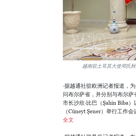
越南驻土耳其大使邓氏秋
·据越通社驻欧洲记者报道，
问布尔萨省，并分别与布尔萨省省长
市长沙欣·比巴（Şahin B
（Cüneyt Şener）举
全文