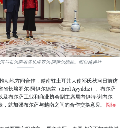
河与布尔萨省省长埃罗尔·阿伊尔德兹。图自越通社
为推动地方间合作，越南驻土耳其大使邓氏秋河日前访
埃罗尔·阿伊尔德兹（Erol Ayyıldız）、布尔萨
iba）以及布尔萨工业和商业协会副主席居内伊特·谢内尔
行工作会谈，就加强布尔萨与越南之间的合作交换意见。
阅读