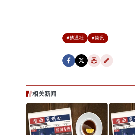
#越通社
#简讯
相关新闻