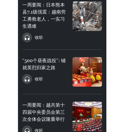
一周要闻：日本熊本
县7.1级强震：越南劳
工勇救老人，一实习
生遇难
收听
“500个昼夜战役”: 铺
就英烈归家之路
收听
一周要闻：越共第十
四届中央委员会第三
次全体会议隆重举行
收听