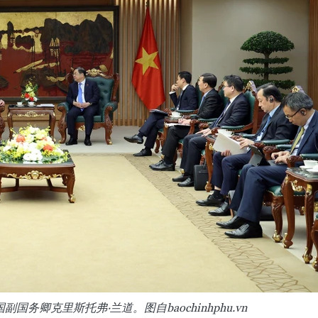
务卿克里斯托弗·兰道。图自baochinhphu.vn