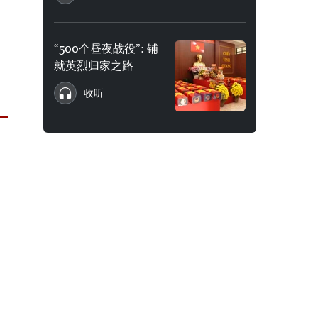
“500个昼夜战役”: 铺
就英烈归家之路
收听