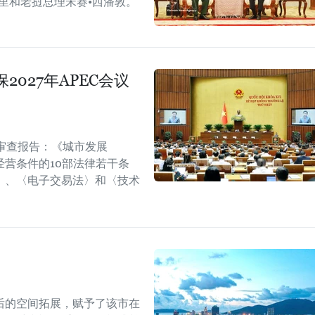
里和老挝总理宋赛•西潘敦。
027年APEC会议
审查报告：《城市发展
营条件的10部法律若干条
〉、〈电子交易法〉和〈技术
后的空间拓展，赋予了该市在