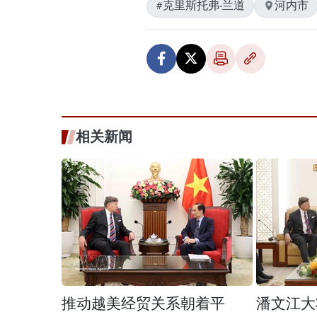
#克里斯托弗·兰道
河内市
相关新闻
推动越美经贸关系朝着平
潘文江大