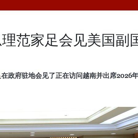
理范家足会见美国副国
足在政府驻地会见了正在访问越南并出席202