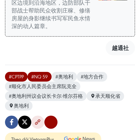
区边境到沿海地区，边防部队干
部战士帮助民众收割庄稼、修缮
房屋的身影继续书写军民鱼水情
深的动人篇章。
越通社
#CPTPP
#NQ 59
#奥地利
#地方合作
#顺化市人民委员会主席阮克全
#奥地利州议会议长卡尔·维尔芬格
承天顺化省
奥地利
Theo dõi VietnamPlus